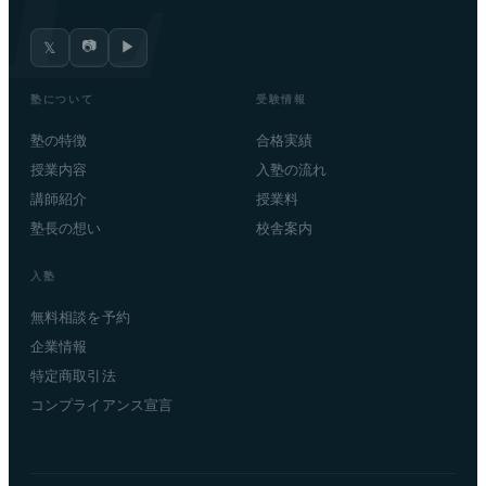
📷
▶
𝕏
塾について
受験情報
塾の特徴
合格実績
授業内容
入塾の流れ
講師紹介
授業料
塾長の想い
校舎案内
入塾
無料相談を予約
企業情報
特定商取引法
コンプライアンス宣言