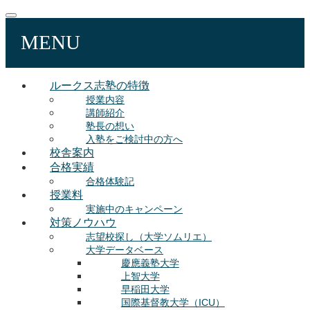
MENU
ルークス志塾の特徴
授業内容
講師紹介
塾長の想い
入塾をご検討中の方へ
校舎案内
合格実績
合格体験記
授業料
実施中のキャンペーン
対策ノウハウ
志望校探し（大学ソムリエ）
大学データベース
慶應義塾大学
上智大学
早稲田大学
国際基督教大学（ICU）