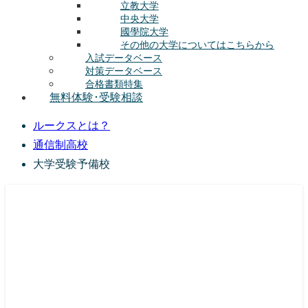
立教大学
中央大学
國學院大学
その他の大学についてはこちらから
入試データベース
対策データベース
合格書類特集
無料体験･受験相談
ルークスとは？
通信制高校
大学受験予備校
総合型選抜(AO入試･学校推薦選抜)対策の塾･予備校
ルークス志塾の特徴
授業内容
講師紹介
塾長の想い
入塾をご検討中の方へ
校舎案内