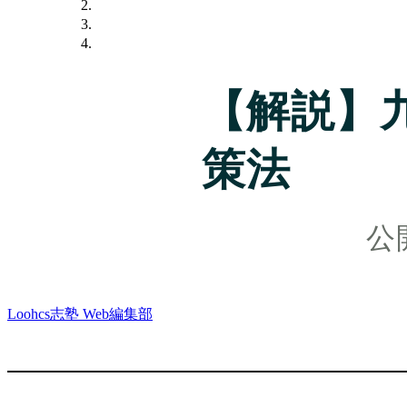
【解説】
策法
Loohcs志塾 Web編集部