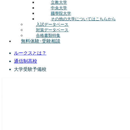
立教大学
中央大学
國學院大学
その他の大学についてはこちらから
入試データベース
対策データベース
合格書類特集
無料体験･受験相談
ルークスとは？
通信制高校
大学受験予備校
総合型選抜(AO入試･学校推薦選抜)対策の塾･予備校