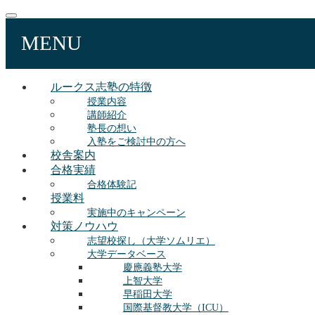
MENU
ルークス志塾の特徴
授業内容
講師紹介
塾長の想い
入塾をご検討中の方へ
校舎案内
合格実績
合格体験記
授業料
実施中のキャンペーン
対策ノウハウ
志望校探し（大学ソムリエ）
大学データベース
慶應義塾大学
上智大学
早稲田大学
国際基督教大学（ICU）