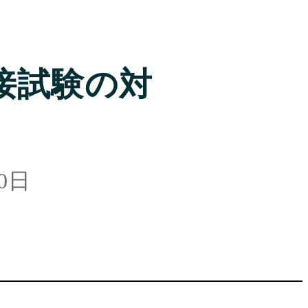
接試験の対
10日