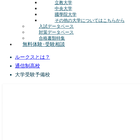
立教大学
中央大学
國學院大学
その他の大学についてはこちらから
入試データベース
対策データベース
合格書類特集
無料体験･受験相談
ルークスとは？
通信制高校
大学受験予備校
総合型選抜(AO入試･学校推薦選抜)対策の塾･予備校