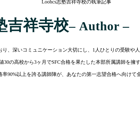
Loohcs志塾吉祥寺校の執筆記事
志塾吉祥寺校
– Author –
おり、深いコミュニケーション大切にし、1人ひとりの受験や
値30の高校から3ヶ月でSFC合格を果たした本部所属講師を
格率90%以上を誇る講師陣が、あなたの第一志望合格へ向けて