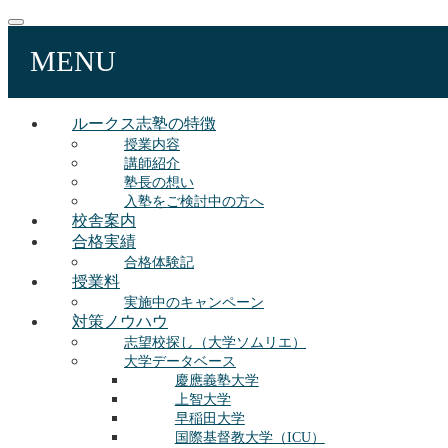
MENU
ルークス志塾の特徴
授業内容
講師紹介
塾長の想い
入塾をご検討中の方へ
校舎案内
合格実績
合格体験記
授業料
実施中のキャンペーン
対策ノウハウ
志望校探し（大学ソムリエ）
大学データベース
慶應義塾大学
上智大学
早稲田大学
国際基督教大学（ICU）