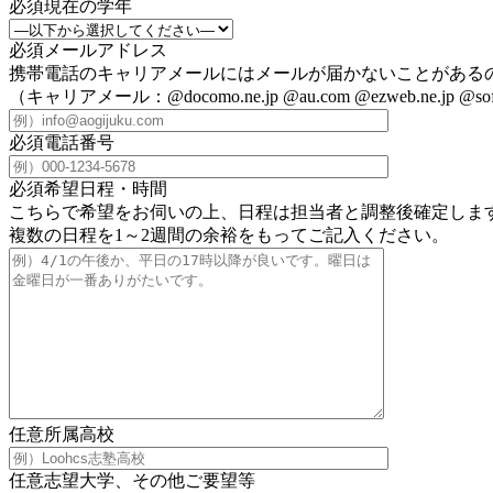
必須
現在の学年
必須
メールアドレス
携帯電話のキャリアメールにはメールが届かないことがある
（キャリアメール：@docomo.ne.jp @au.com @ezweb.ne.jp @soft
必須
電話番号
必須
希望日程・時間
こちらで希望をお伺いの上、日程は担当者と調整後確定しま
複数の日程を1～2週間の余裕をもってご記入ください。
任意
所属高校
任意
志望大学、その他ご要望等