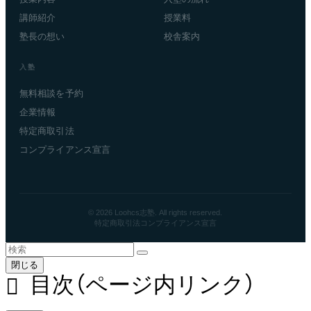
講師紹介
授業料
塾長の想い
校舎案内
入塾
無料相談を予約
企業情報
特定商取引法
コンプライアンス宣言
© 2026 Loohcs志塾. All rights reserved.
特定商取引法
コンプライアンス宣言
閉じる
目次（ページ内リンク）