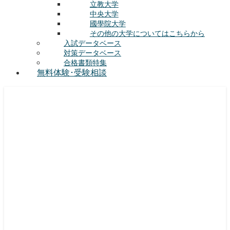
立教大学
中央大学
國學院大学
その他の大学についてはこちらから
入試データベース
対策データベース
合格書類特集
無料体験･受験相談
総合型選抜(AO入試･学校推薦選抜)対策の塾･予備校
ルークス志塾の特徴
授業内容
講師紹介
塾長の想い
入塾をご検討中の方へ
校舎案内
合格実績
合格体験記
授業料
実施中のキャンペーン
対策ノウハウ