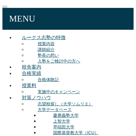
MENU
ルークス志塾の特徴
授業内容
講師紹介
塾長の想い
入塾をご検討中の方へ
校舎案内
合格実績
合格体験記
授業料
実施中のキャンペーン
対策ノウハウ
志望校探し（大学ソムリエ）
大学データベース
慶應義塾大学
上智大学
早稲田大学
国際基督教大学（ICU）