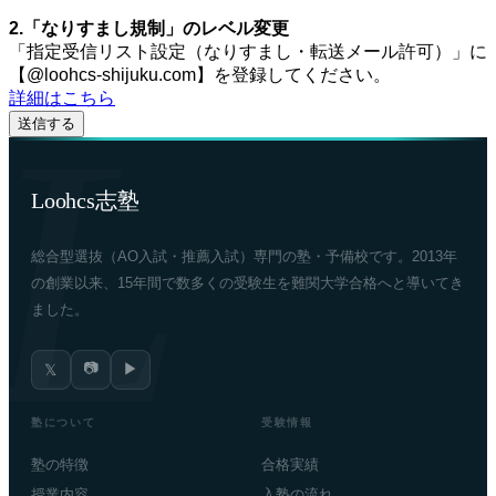
2.「なりすまし規制」のレベル変更
「指定受信リスト設定（なりすまし・転送メール許可）」に
【@loohcs-shijuku.com】を登録してください。
詳細はこちら
Loohcs志塾
総合型選抜（AO入試・推薦入試）専門の塾・予備校です。2013年
の創業以来、15年間で数多くの受験生を難関大学合格へと導いてき
ました。
📷
▶
𝕏
塾について
受験情報
塾の特徴
合格実績
授業内容
入塾の流れ