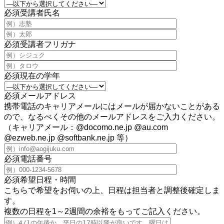
必須
受講者氏名
必須
受講者フリガナ
必須
現在の学年
必須
メールアドレス
携帯電話のキャリアメールにはメールが届かないことがある
ので、なるべくその他のメールアドレスをご入力ください。
（キャリアメール：@docomo.ne.jp @au.com
@ezweb.ne.jp @softbank.ne.jp 等）
必須
電話番号
必須
希望日程・時間
こちらで希望をお伺いの上、日程は担当者と調整後確定しま
す。
複数の日程を1～2週間の余裕をもってご記入ください。