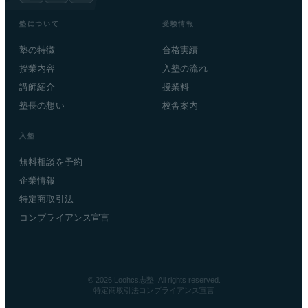
塾について
受験情報
塾の特徴
合格実績
授業内容
入塾の流れ
講師紹介
授業料
塾長の想い
校舎案内
入塾
無料相談を予約
企業情報
特定商取引法
コンプライアンス宣言
© 2026 Loohcs志塾. All rights reserved.
特定商取引法
コンプライアンス宣言