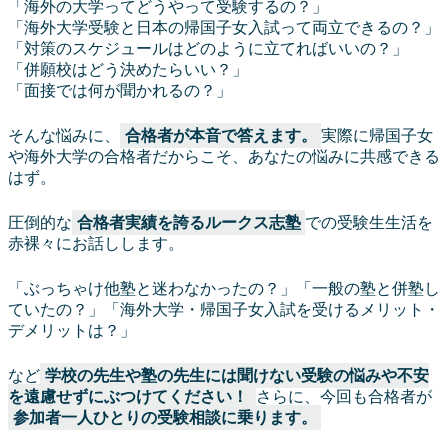
「海外の大学ってどうやって受験するの？」
「海外大学受験と日本の帰国子女入試って両立できるの？」
「対策のスケジュールはどのように立てればいいの？」
「併願校はどう決めたらいい？」
「面接では何が聞かれるの？」
そんな悩みに、
合格者が本音で答えます。
実際に帰国子女
や海外大学の合格者だからこそ、あなたの悩みに共感できる
はず。
圧倒的な
合格者実績を誇るルークス志塾
での受験生生活を
赤裸々にお話しします。
「ぶっちゃけ他塾と迷わなかったの？」「一般の塾と併塾し
ていたの？」「海外大学・帰国子女入試を受けるメリット・
デメリットは？」
など
学校の先生や塾の先生には聞けない受験の悩みや不安
を遠慮せずにぶつけてください！
さらに、今回も合格者が
参加者一人ひとりの受験相談に乗ります。