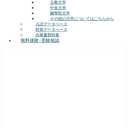
立教大学
中央大学
國學院大学
その他の大学についてはこちらから
入試データベース
対策データベース
合格書類特集
無料体験･受験相談
総合型選抜(AO入試･学校推薦選抜)対策の塾･予備校
ルークス志塾の特徴
授業内容
講師紹介
塾長の想い
入塾をご検討中の方へ
校舎案内
合格実績
合格体験記
授業料
実施中のキャンペーン
対策ノウハウ