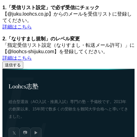
1.「受信リスト設定」で必ず受信にチェック
【@juku.loohcs.co.jp】からのメールを受信リストに登録し
てください。
詳細はこちら
2.「なりすまし規制」のレベル変更
「指定受信リスト設定（なりすまし・転送メール許可）」に
【@loohcs-shijuku.com】を登録してください。
詳細はこちら
Loohcs志塾
総合型選抜（AO入試・推薦入試）専門の塾・予備校です。2013年
の創業以来、15年間で数多くの受験生を難関大学合格へと導いてき
ました。
📷
▶
𝕏