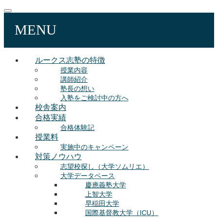
MENU
ルークス志塾の特徴
授業内容
講師紹介
塾長の想い
入塾をご検討中の方へ
校舎案内
合格実績
合格体験記
授業料
実施中のキャンペーン
対策ノウハウ
志望校探し（大学ソムリエ）
大学データベース
慶應義塾大学
上智大学
早稲田大学
国際基督教大学（ICU）