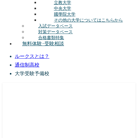
立教大学
中央大学
國學院大学
その他の大学についてはこちらから
入試データベース
対策データベース
合格書類特集
無料体験･受験相談
ルークスとは？
通信制高校
大学受験予備校
総合型選抜(AO入試･学校推薦選抜)対策の塾･予備校
ルークス志塾の特徴
授業内容
講師紹介
塾長の想い
入塾をご検討中の方へ
校舎案内