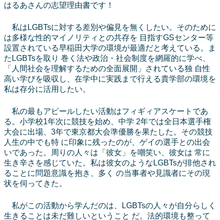
はるあさんの志望理由書です！
私はLGBTsに対する差別や偏見を無くしたい。そのために
は多様な性的マイノリティとの共存を 目指すGSセンター等
設置されている早稲田大学の環境が最適だと考えている。ま
たLGBTsを取り 巻く法や政治・社会制度を網羅的に学べ、
「人間社会を理解するための全面展開」されている独 自性
高い学びを吸収し、在学中に実践まで行える貴学部の環境を
私は存分に活用したい。
私の最もアピールしたい活動はフィギィアスケートであ
る。小学校1年次に競技を始め、中学 2年では全日本選手権
大会に出場、3年で東京都大会準優勝を果たした。その競技
人生の中でも特 に印象に残ったのが、ゲイの選手との出会
いであった。周りの人々は「彼女」を嘲笑い、彼女は 常に
生き辛さを感じていた。私は彼女のようなLGBTsが排他され
ることに問題意識を抱き、多く の当事者や見識者にその現
状を伺ってきた。
私がこの活動から学んだのは、LGBTsの人々が自分らしく
生きることは未だ難しいということ だ。法的環境も整って