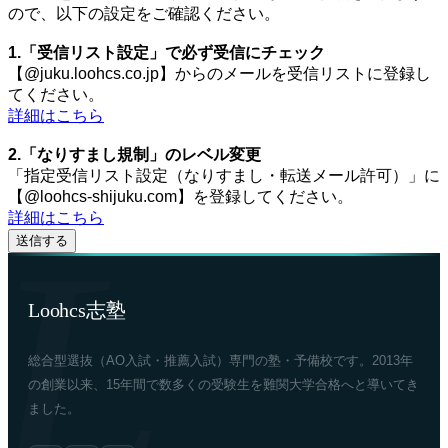
ので、以下の設定をご確認ください。
1.「受信リスト設定」で必ず受信にチェック
【@juku.loohcs.co.jp】からのメールを受信リストに登録し
てください。
詳細はこちら
2.「なりすまし規制」のレベル変更
「指定受信リスト設定（なりすまし・転送メール許可）」に
【@loohcs-shijuku.com】を登録してください。
詳細はこちら
Loohcs志塾
総合型選抜（AO入試・推薦入試）専門の塾・予備校です。2013年
の創業以来、15年間で数多くの受験生を難関大学合格へと導いてき
ました。