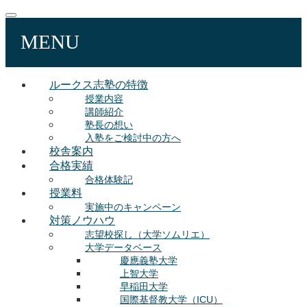
MENU
ルークス志塾の特徴
授業内容
講師紹介
塾長の想い
入塾をご検討中の方へ
校舎案内
合格実績
合格体験記
授業料
実施中のキャンペーン
対策ノウハウ
志望校探し（大学ソムリエ）
大学データベース
慶應義塾大学
上智大学
早稲田大学
国際基督教大学（ICU）