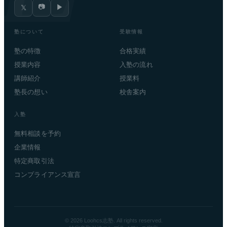
📷
▶
𝕏
塾について
受験情報
塾の特徴
合格実績
授業内容
入塾の流れ
講師紹介
授業料
塾長の想い
校舎案内
入塾
無料相談を予約
企業情報
特定商取引法
コンプライアンス宣言
© 2026 Loohcs志塾. All rights reserved.