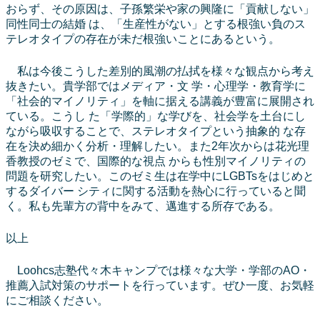
おらず、その原因は、子孫繁栄や家の興隆に「貢献しない」
同性同士の結婚 は、「生産性がない」とする根強い負のス
テレオタイプの存在が未だ根強いことにあるという。
私は今後こうした差別的風潮の払拭を様々な観点から考え
抜きたい。貴学部ではメディア・文 学・心理学・教育学に
「社会的マイノリティ」を軸に据える講義が豊富に展開され
ている。こうし た「学際的」な学びを、社会学を土台にし
ながら吸収することで、ステレオタイプという抽象的 な存
在を決め細かく分析・理解したい。また2年次からは花光理
香教授のゼミで、国際的な視点 からも性別マイノリティの
問題を研究したい。このゼミ生は在学中にLGBTsをはじめと
するダイバー シティに関する活動を熱心に行っていると聞
く。私も先輩方の背中をみて、邁進する所存である。
以上
Loohcs志塾代々木キャンプでは様々な大学・学部のAO・
推薦入試対策のサポートを行っています。ぜひ一度、お気軽
にご相談ください。