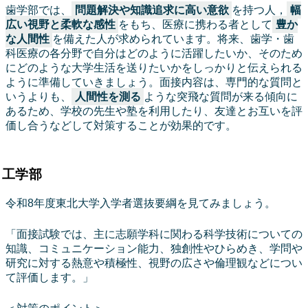
歯学部では、
問題解決や知識追求に高い意欲
を持つ人，
幅
広い視野と柔軟な感性
をもち、医療に携わる者として
豊か
な人間性
を備えた人が求められています。将来、歯学・歯
科医療の各分野で自分はどのように活躍したいか、そのため
にどのような大学生活を送りたいかをしっかりと伝えられる
ように準備していきましょう。面接内容は、専門的な質問と
いうよりも、
人間性を測る
ような突飛な質問が来る傾向に
あるため、学校の先生や塾を利用したり、友達とお互いを評
価し合うなどして対策することが効果的です。
工学部
令和8年度東北大学入学者選抜要綱を見てみましょう。
「面接試験では、主に志願学科に関わる科学技術についての
知識、コミュニケーション能力、独創性やひらめき、学問や
研究に対する熱意や積極性、視野の広さや倫理観などについ
て評価します。」