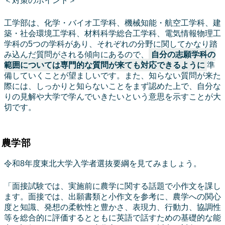
＜対策のポイント＞
工学部は、化学・バイオ工学科、機械知能・航空工学科、建
築・社会環境工学科、材料科学総合工学科、電気情報物理工
学科の5つの学科があり、それぞれの分野に関してかなり踏
み込んだ質問がされる傾向にあるので、
自分の志願学科の
範囲については専門的な質問が来ても対応できるように
準
備していくことが望ましいです。また、知らない質問が来た
際には、しっかりと知らないことをまず認めた上で、自分な
りの見解や大学で学んでいきたいという意思を示すことが大
切です。
農学部
令和8年度東北大学入学者選抜要綱を見てみましょう。
「面接試験では、実施前に農学に関する話題で小作文を課し
ます。面接では、出願書類と小作文を参考に、農学への関心
度と知識、発想の柔軟性と豊かさ、表現力、行動力、協調性
等を総合的に評価するとともに英語で話すための基礎的な能