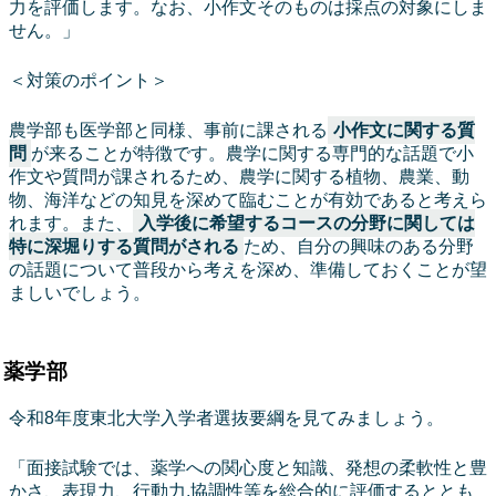
力を評価します。なお、小作文そのものは採点の対象にしま
せん。」
＜対策のポイント＞
農学部も医学部と同様、事前に課される
小作文に関する質
問
が来ることが特徴です。農学に関する専門的な話題で小
作文や質問が課されるため、農学に関する植物、農業、動
物、海洋などの知見を深めて臨むことが有効であると考えら
れます。また、
入学後に希望するコースの分野に関しては
特に深堀りする質問がされる
ため、自分の興味のある分野
の話題について普段から考えを深め、準備しておくことが望
ましいでしょう。
薬学部
令和8年度東北大学入学者選抜要綱を見てみましょう。
「面接試験では、薬学への関心度と知識、発想の柔軟性と豊
かさ、表現力、行動力,協調性等を総合的に評価するととも