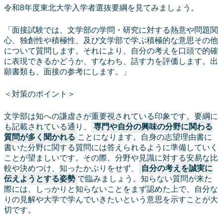
令和8年度東北大学入学者選抜要綱を見てみましょう。
「面接試験では、文学部の学問・研究に対する熱意や問題関
心、独創性や積極性、及び文学部で学ぶ積極的な意思その他
について質問します。それにより、自分の考えを口頭で的確
に表現できるかどうか、すなわち、話す力を評価します。出
願書類も、面接の参考にします。」
＜対策のポイント＞
文学部は知への謙虚さが重要視されている印象です。要綱に
も記載されている通り、
専門や自分の興味の分野に関わる
質問が多く聞かれる
ことになります。自身の志望理由書に
書いた分野に関する質問には答えられるように準備していく
ことが望ましいです。その際、分野や見識に対する安易な比
較や決めつけ、知ったかぶりをせず、
自分の考えを誠実に
伝えようとする姿勢
で臨みましょう。知らない質問が来た
際には、しっかりと知らないことをまず認めた上で、自分な
りの見解や大学で学んでいきたいという意思を示すことが大
切です。