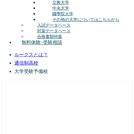
立教大学
中央大学
國學院大学
その他の大学についてはこちらから
入試データベース
対策データベース
合格書類特集
無料体験･受験相談
ルークスとは？
通信制高校
大学受験予備校
総合型選抜(AO入試･学校推薦選抜)対策の塾･予備校
ルークス志塾の特徴
授業内容
講師紹介
塾長の想い
入塾をご検討中の方へ
校舎案内