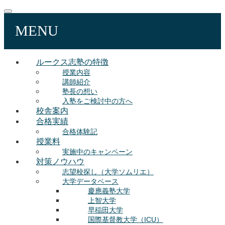
MENU
ルークス志塾の特徴
授業内容
講師紹介
塾長の想い
入塾をご検討中の方へ
校舎案内
合格実績
合格体験記
授業料
実施中のキャンペーン
対策ノウハウ
志望校探し（大学ソムリエ）
大学データベース
慶應義塾大学
上智大学
早稲田大学
国際基督教大学（ICU）