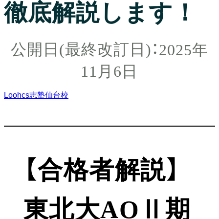
徹底解説します！
2025年
11月6日
Loohcs志塾仙台校
【合格者解説】
東北大AOⅡ期