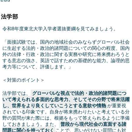
法学部
令和8年度東北大学入学者選抜要綱を見てみましょう。
「面接試験では、国内の地域社会のみならずグローバル社会
に生起する法的・政治的諸問題についての関心の程度、国内
外の法律・行政・政治に関する実務や研究に将来携わろうと
する意志の強さ、英語で話すための基礎的な能力、論理的思
考力等について、評価します。」
＜対策のポイント＞
法学部では、
グローバルな視点で法的・政治的諸問題につ
いて考えられる多面的な思考力、そしてその分野で将来活躍
し、世界をより良くしていこうとする意欲や情熱
が重要視
されている印象です。自身が将来携わりたいと考えている分
野の質問が来た際には、根拠をもって答えられるように準備
しておきましょう。また、
普段から現代社会の直面する諸
問題に関心を持っておく
ことで、思いがけない質問にも対