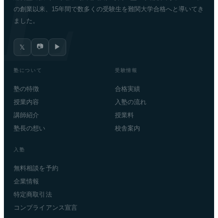
の創業以来、15年間で数多くの受験生を難関大学合格へと導いてき
ました。
📷
▶
𝕏
塾について
受験情報
塾の特徴
合格実績
授業内容
入塾の流れ
講師紹介
授業料
塾長の想い
校舎案内
入塾
無料相談を予約
企業情報
特定商取引法
コンプライアンス宣言