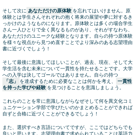
そして次に
あなただけの原体験
を忘れてはいけません。原
体験とは学生さんそれぞれの抱く将来の展望や夢に対するき
っかけのようなものになります。原体験とは多くの場合学生
さん一人ひとりで全く異なるものがあり、それがすなわち、
あなただけのユニークな経験となります。自らの持つ原体験
を様々な視点から見つめ直すことでより深みのある志望理由
書に近づくでしょう！
そして最後に意識してほしいことが、過去、現在、そして大
学生活を含む未来について一貫性を持たせることです。大学
への入学は決してゴールではありません。自らの持つ
「志」
を達成するために必要なことは何かを考え、
一貫性
を持った学びや経験
を見つけることを意識しましょう。
これらのことを常に意識しながらなぜそして何を異文化コミ
ュニケーション学部で学びたいのかまとめることができれば
自ずと合格に近づくことができるでしょう！
また、選択すべき言語についてですが、ここではどちらでも
良いと思います。志望理由書で求められていることは英語力