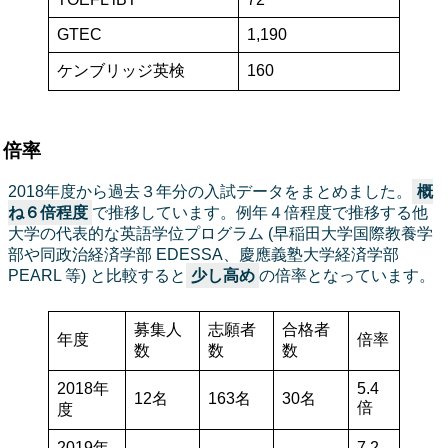
GTEC
1,190
ケンブリッジ英検
160
倍率
2018年度から過去３年分の入試データをまとめました。
概
ね６倍程度
で推移しています。例年４倍程度で推移する他
大学の代表的な英語学位プログラム (早稲田大学国際教養学
部や同政治経済学部 EDESSA、慶應義塾大学経済学部
PEARL 等) と比較すると
少し高め
の倍率となっています。
募集人
志願者
合格者
年度
倍率
数
数
数
2018年
5.4
12名
163名
30名
倍
度
2019年
7.2