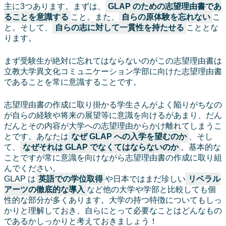
主に3つあります。まずは、
GLAP のための志望理由書であ
ることを意識する
こと。また、
自らの原体験を忘れない
こ
と。そして、
自らの志に対して一貫性を持たせる
こととな
ります。
まず受験生が絶対に忘れてはならないのがこの志望理由書は
立教大学異文化コミュニケーション学部に向けた志望理由書
であることを常に意識することです。
志望理由書の作成に取り掛かる学生さんがよく陥りがちなの
が自らの経験や将来の展望等に意識を向けるがあまり、だん
だんとその内容が大学への志望理由からかけ離れてしまうこ
とです。あなたは
なぜ GLAP への入学を望むのか
、そし
て、
なぜそれは GLAP でなくてはならないのか
。基本的な
ことですが常に意識を向けながら志望理由書の作成に取り組
んでください。
GLAP は
英語での学位取得
や日本ではまだ珍しい
リベラル
アーツの徹底的な導入
など他の大学や学部と比較しても個
性的な部分が多くあります。大学の持つ特徴についてもしっ
かりと理解しておき、自らにとって必要なことはどんなもの
であるかしっかりと考えておきましょう！