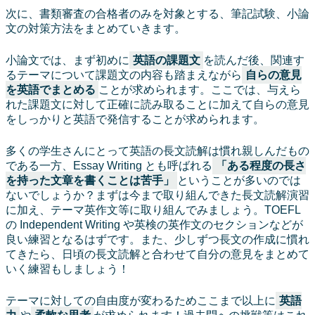
次に、書類審査の合格者のみを対象とする、筆記試験、小論
文の対策方法をまとめていきます。
小論文では、まず初めに
英語の課題文
を読んだ後、関連す
るテーマについて課題文の内容も踏まえながら
自らの意見
を英語でまとめる
ことが求められます。ここでは、与えら
れた課題文に対して正確に読み取ることに加えて自らの意見
をしっかりと英語で発信することが求められます。
多くの学生さんにとって英語の長文読解は慣れ親しんだもの
である一方、Essay Writing とも呼ばれる
「ある程度の長さ
を持った文章を書くことは苦手」
ということが多いのでは
ないでしょうか？まずは今まで取り組んできた長文読解演習
に加え、テーマ英作文等に取り組んでみましょう。TOEFL
の Independent Writing や英検の英作文のセクションなどが
良い練習となるはずです。また、少しずつ長文の作成に慣れ
てきたら、日頃の長文読解と合わせて自分の意見をまとめて
いく練習もしましょう！
テーマに対しての自由度が変わるためここまで以上に
英語