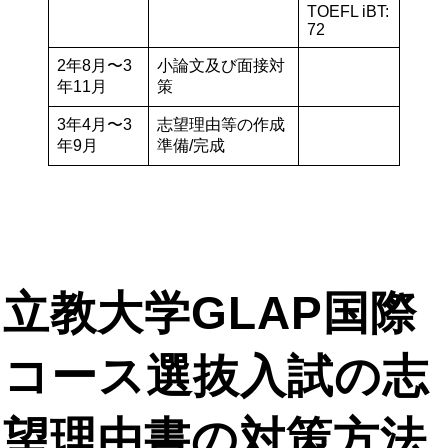
TOEFL iBT:
72
2年8月〜3
小論文及び面接対
年11月
策
3年4月〜3
志望理由等の作成
年9月
準備/完成
立教大学GLAP国際
コース選抜入試の志
望理由書の対策方法