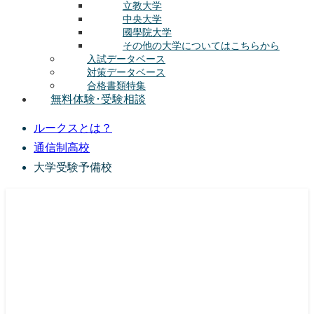
立教大学
中央大学
國學院大学
その他の大学についてはこちらから
入試データベース
対策データベース
合格書類特集
無料体験･受験相談
ルークスとは？
通信制高校
大学受験予備校
総合型選抜(AO入試･学校推薦選抜)対策の塾･予備校
ルークス志塾の特徴
授業内容
講師紹介
塾長の想い
入塾をご検討中の方へ
校舎案内