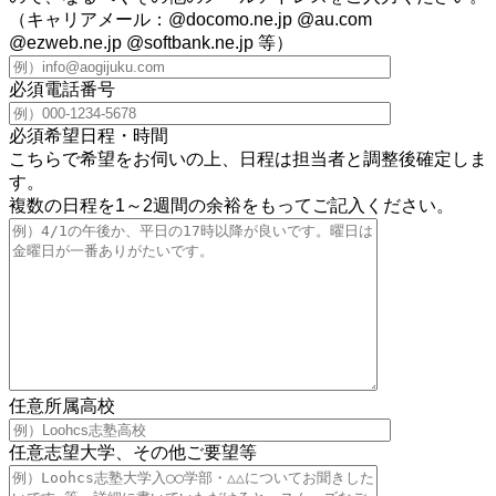
（キャリアメール：@docomo.ne.jp @au.com
@ezweb.ne.jp @softbank.ne.jp 等）
必須
電話番号
必須
希望日程・時間
こちらで希望をお伺いの上、日程は担当者と調整後確定しま
す。
複数の日程を1～2週間の余裕をもってご記入ください。
任意
所属高校
任意
志望大学、その他ご要望等