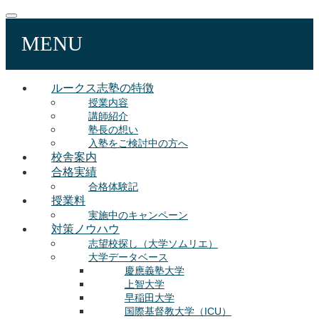
MENU
ルークス志塾の特徴
授業内容
講師紹介
塾長の想い
入塾をご検討中の方へ
校舎案内
合格実績
合格体験記
授業料
実施中のキャンペーン
対策ノウハウ
志望校探し（大学ソムリエ）
大学データベース
慶應義塾大学
上智大学
早稲田大学
国際基督教大学（ICU）