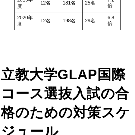
12名
181名
25名
倍
度
2020年
6.8
12名
198名
29名
倍
度
立教大学GLAP国際
コース選抜入試の合
格のための対策スケ
ジュール