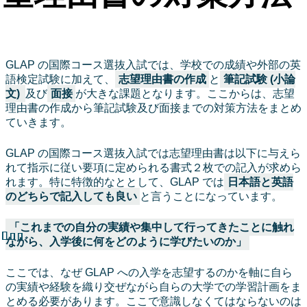
GLAP の国際コース選抜入試では、学校での成績や外部の英
語検定試験に加えて、
志望理由書の作成
と
筆記試験 (小論
文)
及び
面接
が大きな課題となります。ここからは、志望
理由書の作成から筆記試験及び面接までの対策方法をまとめ
ていきます。
GLAP の国際コース選抜入試では志望理由書は以下に与えら
れて指示に従い要項に定められる書式２枚での記入が求めら
れます。特に特徴的なととして、GLAP では
日本語と英語
のどちらで記入しても良い
と言うことになっています。
「これまでの自分の実績や集中して行ってきたことに触れ
ながら、入学後に何をどのように学びたいのか」
ここでは、なぜ GLAP への入学を志望するのかを軸に自ら
の実績や経験を織り交ぜながら自らの大学での学習計画をま
とめる必要があります。ここで意識しなくてはならないのは