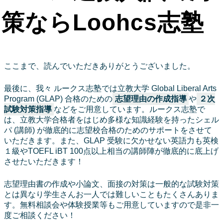
策ならLoohcs志塾
ここまで、読んでいただきありがとうございました。
最後に、我々 ルークス志塾では立教大学 Global Liberal Arts
Program (GLAP) 合格のための
志望理由の作成指導
や
２次
試験対策指導
などをご用意しています。ルークス志塾で
は、立教大学合格者をはじめ多様な知識経験を持ったシェル
パ (講師) が徹底的に志望校合格のためのサポートをさせて
いただきます。また、GLAP 受験に欠かせない英語力も英検
１級やTOEFL iBT 100点以上相当の講師陣が徹底的に底上げ
させたいただきます！
志望理由書の作成や小論文、面接の対策は一般的な試験対策
とは異なり学生さんお一人では難しいこともたくさんありま
す。無料相談会や体験授業等もご用意していますので是非一
度ご相談ください！