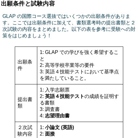
出願条件と試験内容
GLAP の国際コース選抜ではいくつかの出願条件がありま
す。ここでは出願条件に加えて、書類選考時の提出書類と２
次試験の内容をまとめました。以下の表を参考に受験への対
策をはじめましょう！
1: GLAP での学びを強く希望するこ
と
出願条
2: 高等学校卒業等の要件
件
3: 英語４技能テストにおいて基準点
を満たしていること。
1: 入学志願票
2:
英語４技能テスト
の成績を証明す
提出書
る書類
類
3: 調査書
4:
志望理由書
２次試
1:
小論文 (英語)
験内容
2:
面接