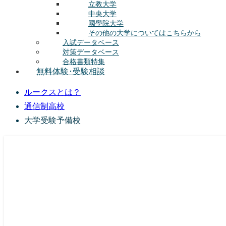
立教大学
中央大学
國學院大学
その他の大学についてはこちらから
入試データベース
対策データベース
合格書類特集
無料体験･受験相談
ルークスとは？
通信制高校
大学受験予備校
総合型選抜(AO入試･学校推薦選抜)対策の塾･予備校