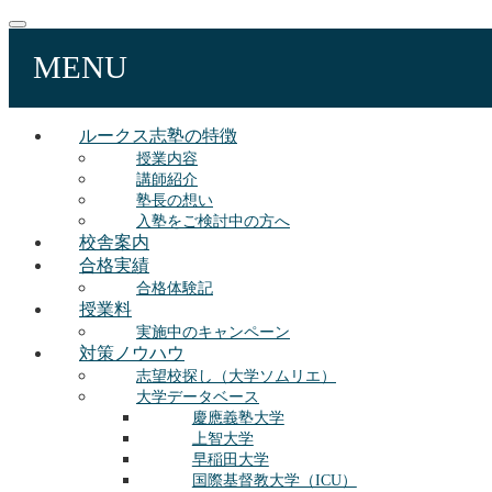
MENU
ルークス志塾の特徴
授業内容
講師紹介
塾長の想い
入塾をご検討中の方へ
校舎案内
合格実績
合格体験記
授業料
実施中のキャンペーン
対策ノウハウ
志望校探し（大学ソムリエ）
大学データベース
慶應義塾大学
上智大学
早稲田大学
国際基督教大学（ICU）