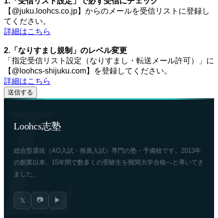
1.「受信リスト設定」で必ず受信にチェック
【@juku.loohcs.co.jp】からのメールを受信リストに登録し
てください。
詳細はこちら
2.「なりすまし規制」のレベル変更
「指定受信リスト設定（なりすまし・転送メール許可）」に
【@loohcs-shijuku.com】を登録してください。
詳細はこちら
Loohcs志塾
総合型選抜（AO入試・推薦入試）専門の塾・予備校です。2013年
の創業以来、15年間で数多くの受験生を難関大学合格へと導いてき
ました。
📷
▶
𝕏