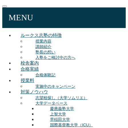
MENU
ルークス志塾の特徴
授業内容
講師紹介
塾長の想い
入塾をご検討中の方へ
校舎案内
合格実績
合格体験記
授業料
実施中のキャンペーン
対策ノウハウ
志望校探し（大学ソムリエ）
大学データベース
慶應義塾大学
上智大学
早稲田大学
国際基督教大学（ICU）