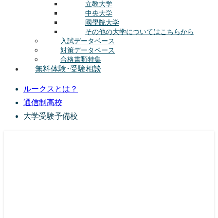
立教大学
中央大学
國學院大学
その他の大学についてはこちらから
入試データベース
対策データベース
合格書類特集
無料体験･受験相談
ルークスとは？
通信制高校
大学受験予備校
総合型選抜(AO入試･学校推薦選抜)対策の塾･予備校
ルークス志塾の特徴
授業内容
講師紹介
塾長の想い
入塾をご検討中の方へ
校舎案内