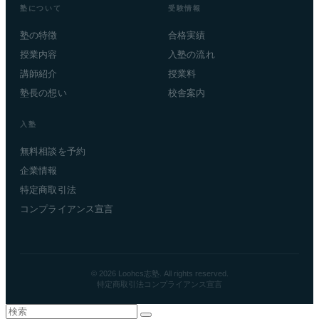
塾について
受験情報
塾の特徴
合格実績
授業内容
入塾の流れ
講師紹介
授業料
塾長の想い
校舎案内
入塾
無料相談を予約
企業情報
特定商取引法
コンプライアンス宣言
© 2026 Loohcs志塾. All rights reserved.
特定商取引法
コンプライアンス宣言