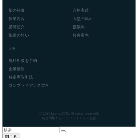
塾の特徴
合格実績
授業内容
入塾の流れ
講師紹介
授業料
塾長の想い
校舎案内
入塾
無料相談を予約
企業情報
特定商取引法
コンプライアンス宣言
© 2026 Loohcs志塾. All rights reserved.
特定商取引法
コンプライアンス宣言
閉じる