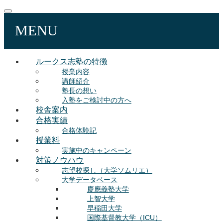
MENU
ルークス志塾の特徴
授業内容
講師紹介
塾長の想い
入塾をご検討中の方へ
校舎案内
合格実績
合格体験記
授業料
実施中のキャンペーン
対策ノウハウ
志望校探し（大学ソムリエ）
大学データベース
慶應義塾大学
上智大学
早稲田大学
国際基督教大学（ICU）