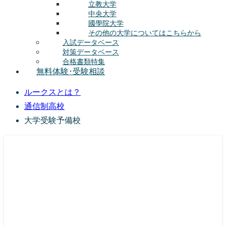
立教大学
中央大学
國學院大学
その他の大学についてはこちらから
入試データベース
対策データベース
合格書類特集
無料体験･受験相談
ルークスとは？
通信制高校
大学受験予備校
総合型選抜(AO入試･学校推薦選抜)対策の塾･予備校
ルークス志塾の特徴
授業内容
講師紹介
塾長の想い
入塾をご検討中の方へ
校舎案内