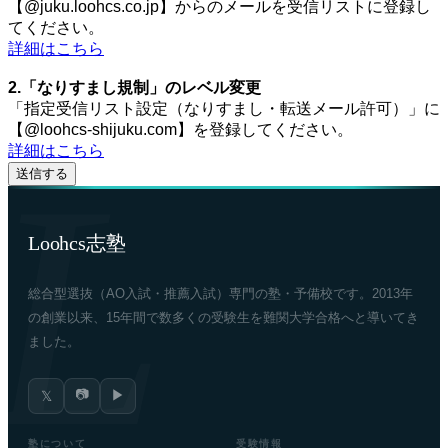
【@juku.loohcs.co.jp】からのメールを受信リストに登録し
てください。
詳細はこちら
2.「なりすまし規制」のレベル変更
「指定受信リスト設定（なりすまし・転送メール許可）」に
【@loohcs-shijuku.com】を登録してください。
詳細はこちら
Loohcs志塾
総合型選抜（AO入試・推薦入試）専門の塾・予備校です。2013年
の創業以来、15年間で数多くの受験生を難関大学合格へと導いてき
ました。
📷
▶
𝕏
塾について
受験情報