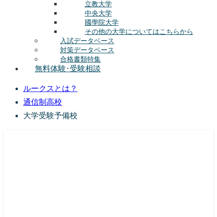
立教大学
中央大学
國學院大学
その他の大学についてはこちらから
入試データベース
対策データベース
合格書類特集
無料体験･受験相談
ルークスとは？
通信制高校
大学受験予備校
総合型選抜(AO入試･学校推薦選抜)対策の塾･予備校
ルークス志塾の特徴
授業内容
講師紹介
塾長の想い
入塾をご検討中の方へ
校舎案内