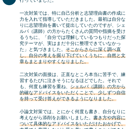
行っていました。
一次対策では、特に自己分析と志望理由書の作成に
力を入れて指導していただきました。最初は自分な
りに志望理由を書いて提出していたのですが、シェ
ルパ（講師）の方からたくさんの質問や指摘を受け
るうちに、「自分では理解しているつもりだった探
究テーマが、実はまだ十分に整理できていなかっ
た」と気づきました。
そこからさらに深く調べ直
し、自分の考えを掘り下げていくうちに、自然と文
章もまとまりやすくなりました。
二次対策の面接は、正直なところ本当に苦手で、練
習するたびに泣きそうになるほどでした。それで
も、何度も練習を重ね、
シェルパ（講師）の方から
的確なアドバイスをいただくことで、少しずつ自信
を持って受け答えができるようになりました。
小論文対策では、とにかく何度も書き、自分なりに
考えながら添削をお願いしました。
書き方や内容に
ついて具体的なアドバイスをいただけたおかげで、