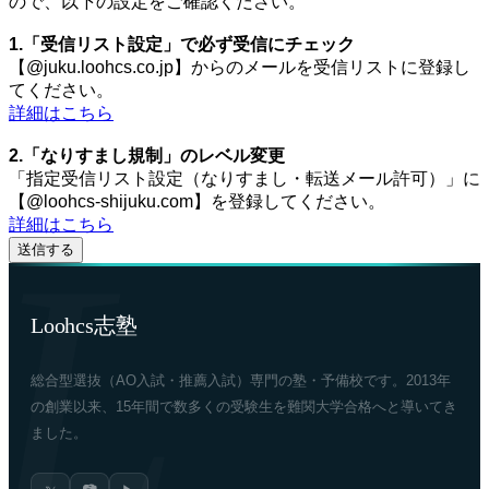
ので、以下の設定をご確認ください。
1.「受信リスト設定」で必ず受信にチェック
【@juku.loohcs.co.jp】からのメールを受信リストに登録し
てください。
詳細はこちら
2.「なりすまし規制」のレベル変更
「指定受信リスト設定（なりすまし・転送メール許可）」に
【@loohcs-shijuku.com】を登録してください。
詳細はこちら
Loohcs志塾
総合型選抜（AO入試・推薦入試）専門の塾・予備校です。2013年
の創業以来、15年間で数多くの受験生を難関大学合格へと導いてき
ました。