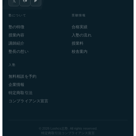
📷
▶
𝕏
塾について
受験情報
塾の特徴
合格実績
授業内容
入塾の流れ
講師紹介
授業料
塾長の想い
校舎案内
入塾
無料相談を予約
企業情報
特定商取引法
コンプライアンス宣言
© 2026 Loohcs志塾. All rights reserved.
特定商取引法
コンプライアンス宣言