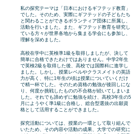
私の探究テーマは「日本におけるギフテッド教育」
でした。そのため、実際にギフテッドの子どもたち
と関わることができるボランティア団体に所属し、
活動を行いました。また、ギフテッド教育を研究し
ている方々が世界各地から集まる学会にも参加し、
理解を深めました。
高校在学中に英検準1級を取得しましたが、決して
簡単に合格できたわけではありません。中学2年生
で英検2級を取得した後、高校では国際科に進学し
ました。しかし、授業レベルやクラスメイトの英語
力が高く、特に1年生の頃は授業についていくだけ
で精一杯でした。そのため資格の勉強が後回しにな
り、何度か挑戦したものの不合格が続いてしまいま
した。それでも諦めずに勉強を続け、高校3年生の5
月にようやく準1級に合格し、総合型選抜の出願資
格として活用することができました。
探究活動については、授業の一環として取り組んで
いたため、その内容や活動の成果、大学での研究に