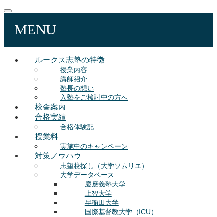
MENU
ルークス志塾の特徴
授業内容
講師紹介
塾長の想い
入塾をご検討中の方へ
校舎案内
合格実績
合格体験記
授業料
実施中のキャンペーン
対策ノウハウ
志望校探し（大学ソムリエ）
大学データベース
慶應義塾大学
上智大学
早稲田大学
国際基督教大学（ICU）