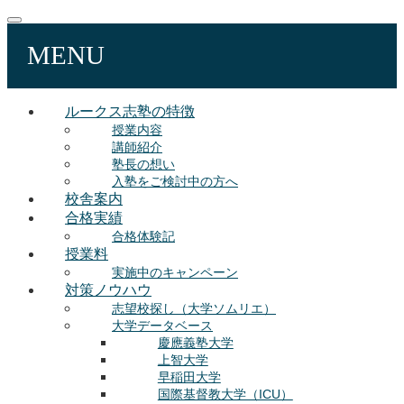
MENU
ルークス志塾の特徴
授業内容
講師紹介
塾長の想い
入塾をご検討中の方へ
校舎案内
合格実績
合格体験記
授業料
実施中のキャンペーン
対策ノウハウ
志望校探し（大学ソムリエ）
大学データベース
慶應義塾大学
上智大学
早稲田大学
国際基督教大学（ICU）