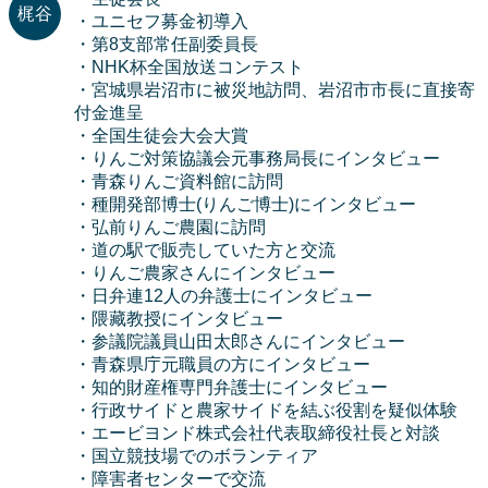
・ユニセフ募金初導入
・第8支部常任副委員長
・NHK杯全国放送コンテスト
・宮城県岩沼市に被災地訪問、岩沼市市長に直接寄
付金進呈
・全国生徒会大会大賞
・りんご対策協議会元事務局長にインタビュー
・青森りんご資料館に訪問
・種開発部博士(りんご博士)にインタビュー
・弘前りんご農園に訪問
・道の駅で販売していた方と交流
・りんご農家さんにインタビュー
・日弁連12人の弁護士にインタビュー
・隈藏教授にインタビュー
・参議院議員山田太郎さんにインタビュー
・青森県庁元職員の方にインタビュー
・知的財産権専門弁護士にインタビュー
・行政サイドと農家サイドを結ぶ役割を疑似体験
・エービヨンド株式会社代表取締役社長と対談
・国立競技場でのボランティア
・障害者センターで交流