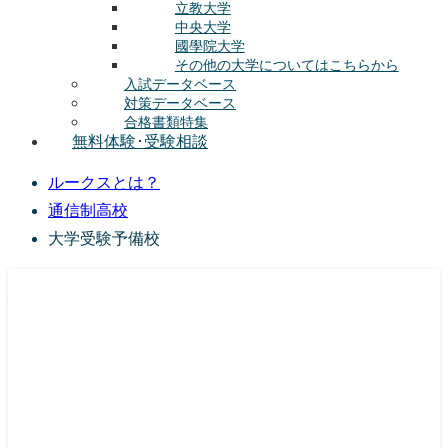
立教大学
中央大学
國學院大学
その他の大学についてはこちらから
入試データベース
対策データベース
合格書類特集
無料体験･受験相談
ルークスとは？
通信制高校
大学受験予備校
総合型選抜(AO入試･学校推薦選抜)対策の塾･予備校
ルークス志塾の特徴
授業内容
講師紹介
塾長の想い
入塾をご検討中の方へ
校舎案内