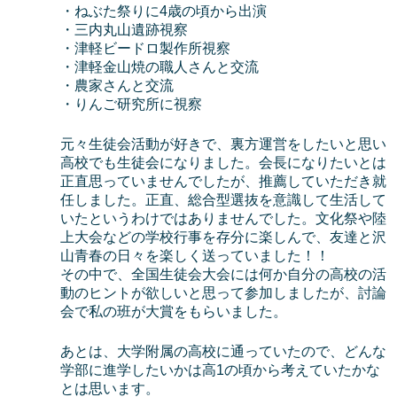
・ねぶた祭りに4歳の頃から出演
・三内丸山遺跡視察
・津軽ビードロ製作所視察
・津軽金山焼の職人さんと交流
・農家さんと交流
・りんご研究所に視察
元々生徒会活動が好きで、裏方運営をしたいと思い
高校でも生徒会になりました。会長になりたいとは
正直思っていませんでしたが、推薦していただき就
任しました。正直、総合型選抜を意識して生活して
いたというわけではありませんでした。文化祭や陸
上大会などの学校行事を存分に楽しんで、友達と沢
山青春の日々を楽しく送っていました！！
その中で、全国生徒会大会には何か自分の高校の活
動のヒントが欲しいと思って参加しましたが、討論
会で私の班が大賞をもらいました。
あとは、大学附属の高校に通っていたので、どんな
学部に進学したいかは高1の頃から考えていたかな
とは思います。