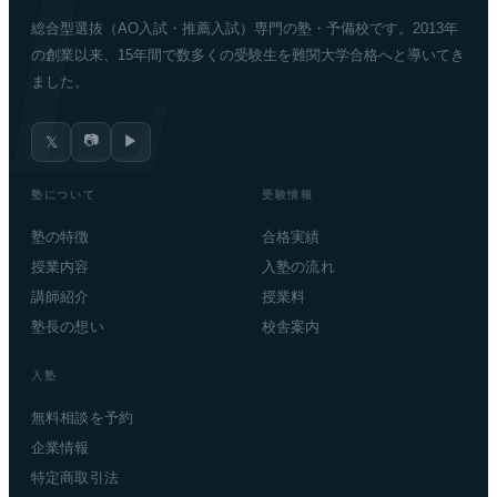
総合型選抜（AO入試・推薦入試）専門の塾・予備校です。2013年
の創業以来、15年間で数多くの受験生を難関大学合格へと導いてき
ました。
📷
▶
𝕏
塾について
受験情報
塾の特徴
合格実績
授業内容
入塾の流れ
講師紹介
授業料
塾長の想い
校舎案内
入塾
無料相談を予約
企業情報
特定商取引法