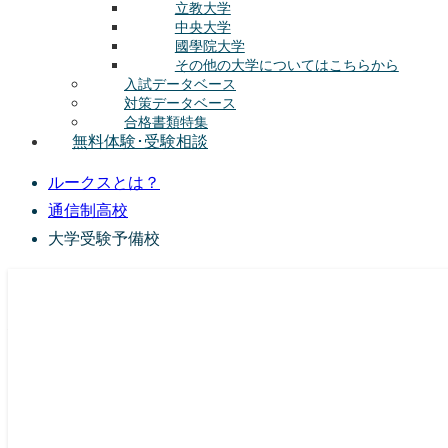
立教大学
中央大学
國學院大学
その他の大学についてはこちらから
入試データベース
対策データベース
合格書類特集
無料体験･受験相談
ルークスとは？
通信制高校
大学受験予備校
総合型選抜(AO入試･学校推薦選抜)対策の塾･予備校