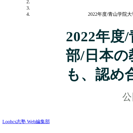
2022年度/青山学
2022年
部/日本
も、認め
Loohcs志塾 Web編集部