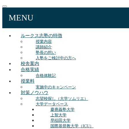
MENU
ルークス志塾の特徴
授業内容
講師紹介
塾長の想い
入塾をご検討中の方へ
校舎案内
合格実績
合格体験記
授業料
実施中のキャンペーン
対策ノウハウ
志望校探し（大学ソムリエ）
大学データベース
慶應義塾大学
上智大学
早稲田大学
国際基督教大学（ICU）