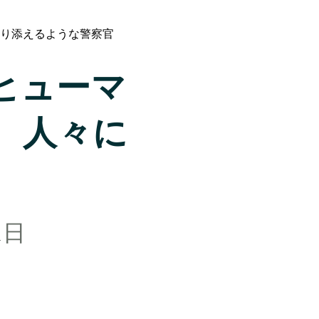
寄り添えるような警察官
部ヒューマ
、人々に
1日