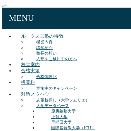
MENU
ルークス志塾の特徴
授業内容
講師紹介
塾長の想い
入塾をご検討中の方へ
校舎案内
合格実績
合格体験記
授業料
実施中のキャンペーン
対策ノウハウ
志望校探し（大学ソムリエ）
大学データベース
慶應義塾大学
上智大学
早稲田大学
国際基督教大学（ICU）