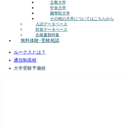
立教大学
中央大学
國學院大学
その他の大学についてはこちらから
入試データベース
対策データベース
合格書類特集
無料体験･受験相談
ルークスとは？
通信制高校
大学受験予備校
総合型選抜(AO入試･学校推薦選抜)対策の塾･予備校