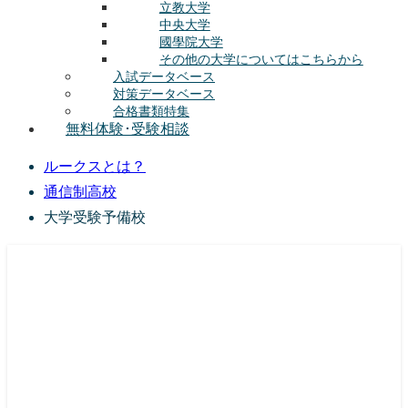
立教大学
中央大学
國學院大学
その他の大学についてはこちらから
入試データベース
対策データベース
合格書類特集
無料体験･受験相談
ルークスとは？
通信制高校
大学受験予備校
総合型選抜(AO入試･学校推薦選抜)対策の塾･予備校
ルークス志塾の特徴
授業内容
講師紹介
塾長の想い
入塾をご検討中の方へ
校舎案内