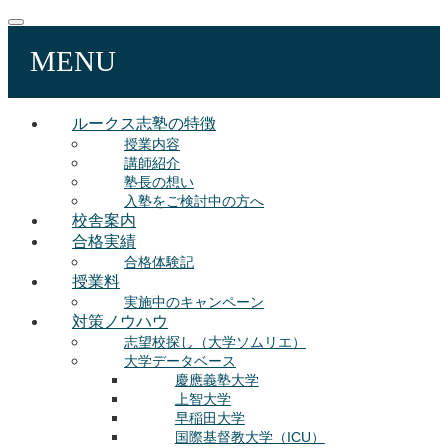
MENU
ルークス志塾の特徴
授業内容
講師紹介
塾長の想い
入塾をご検討中の方へ
校舎案内
合格実績
合格体験記
授業料
実施中のキャンペーン
対策ノウハウ
志望校探し（大学ソムリエ）
大学データベース
慶應義塾大学
上智大学
早稲田大学
国際基督教大学（ICU）