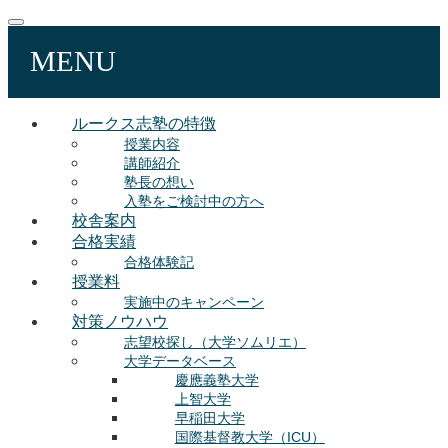
MENU
ルークス志塾の特徴
授業内容
講師紹介
塾長の想い
入塾をご検討中の方へ
校舎案内
合格実績
合格体験記
授業料
実施中のキャンペーン
対策ノウハウ
志望校探し（大学ソムリエ）
大学データベース
慶應義塾大学
上智大学
早稲田大学
国際基督教大学（ICU）