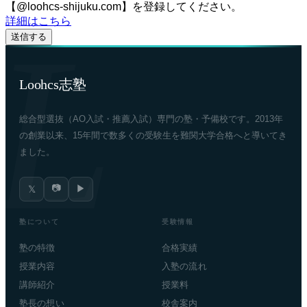
【@loohcs-shijuku.com】を登録してください。
詳細はこちら
Loohcs志塾
総合型選抜（AO入試・推薦入試）専門の塾・予備校です。2013年
の創業以来、15年間で数多くの受験生を難関大学合格へと導いてき
ました。
📷
▶
𝕏
塾について
受験情報
塾の特徴
合格実績
授業内容
入塾の流れ
講師紹介
授業料
塾長の想い
校舎案内