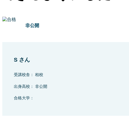
非公開
S さん
受講校舎： 柏校
出身高校： 非公開
合格大学：