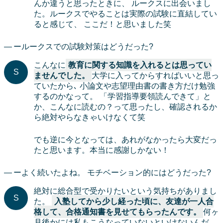
んか違うと思ったときに、 ルークスに出会いまし
た。ルークスでやることは実際の試験に直結してい
ると感じて、 ここだ！と思いました笑
ールークスでの試験対策はどうだった?
こんなに
教育に関する知識を入れるとは思ってい
ませんでした。
大学に入ってからすればいいと思っ
ていたから､ 小論文や志望理由書の書き方だけ勉強
するのかなって。 「学習指導要領読んできて」と
か、こんなに読むの？って思ったし、確認されるか
ら絶対やらなきゃいけなくて笑
でも逆に今となっては、あれがなかったら大変だっ
たと思います。本当に感謝しかない！
ーよく続いたよね。 モチベーション的にはどうだった?
絶対に総合型で受かりたいという気持ちがありまし
た。
入塾してから少し経った頃に、友達が一人合
格して、合格通知書を見せてもらったんです。
何ヶ
月後かには私もこうなっていないといけないんだ､