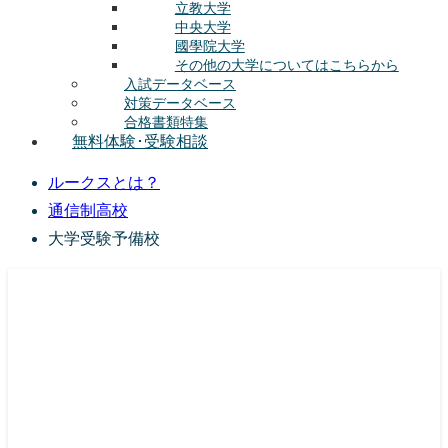
立教大学
中央大学
國學院大学
その他の大学についてはこちらから
入試データベース
対策データベース
合格書類特集
無料体験･受験相談
ルークスとは？
通信制高校
大学受験予備校
総合型選抜(AO入試･学校推薦選抜)対策の塾･予備校
ルークス志塾の特徴
授業内容
講師紹介
塾長の想い
入塾をご検討中の方へ
校舎案内