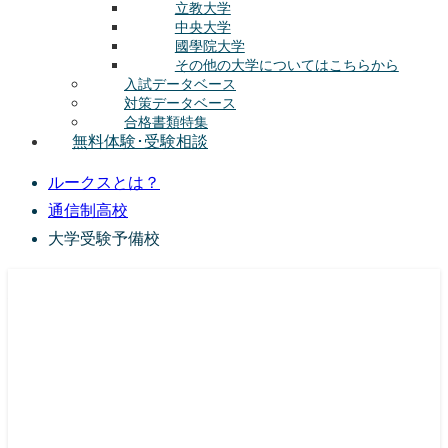
立教大学
中央大学
國學院大学
その他の大学についてはこちらから
入試データベース
対策データベース
合格書類特集
無料体験･受験相談
ルークスとは？
通信制高校
大学受験予備校
総合型選抜(AO入試･学校推薦選抜)対策の塾･予備校
ルークス志塾の特徴
授業内容
講師紹介
塾長の想い
入塾をご検討中の方へ
校舎案内