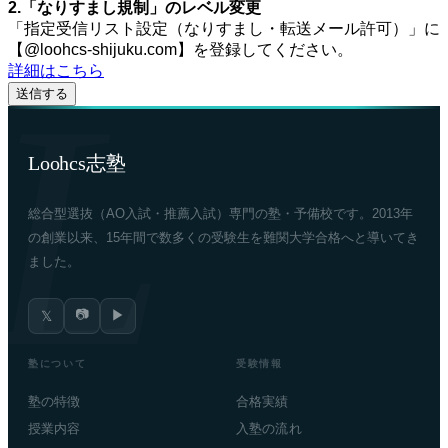
2.「なりすまし規制」のレベル変更
「指定受信リスト設定（なりすまし・転送メール許可）」に
【@loohcs-shijuku.com】を登録してください。
詳細はこちら
Loohcs志塾
総合型選抜（AO入試・推薦入試）専門の塾・予備校です。2013年
の創業以来、15年間で数多くの受験生を難関大学合格へと導いてき
ました。
📷
▶
𝕏
塾について
受験情報
塾の特徴
合格実績
授業内容
入塾の流れ