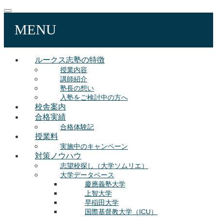
MENU
ルークス志塾の特徴
授業内容
講師紹介
塾長の想い
入塾をご検討中の方へ
校舎案内
合格実績
合格体験記
授業料
実施中のキャンペーン
対策ノウハウ
志望校探し（大学ソムリエ）
大学データベース
慶應義塾大学
上智大学
早稲田大学
国際基督教大学（ICU）