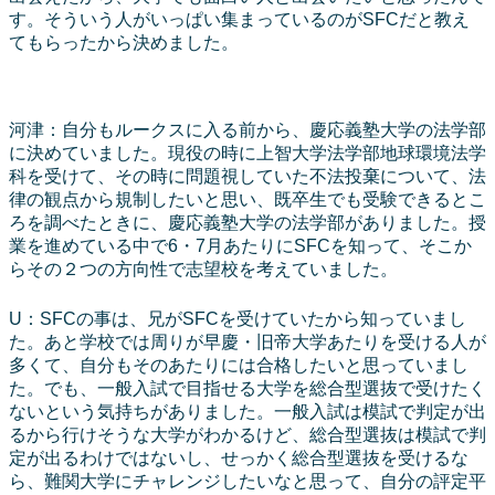
す。そういう人がいっぱい集まっているのがSFCだと教え
てもらったから決めました。
河津：自分もルークスに入る前から、慶応義塾大学の法学部
に決めていました。現役の時に上智大学法学部地球環境法学
科を受けて、その時に問題視していた不法投棄について、法
律の観点から規制したいと思い、既卒生でも受験できるとこ
ろを調べたときに、慶応義塾大学の法学部がありました。授
業を進めている中で6・7月あたりにSFCを知って、そこか
らその２つの方向性で志望校を考えていました。
U：SFCの事は、兄がSFCを受けていたから知っていまし
た。あと学校では周りが早慶・旧帝大学あたりを受ける人が
多くて、自分もそのあたりには合格したいと思っていまし
た。でも、一般入試で目指せる大学を総合型選抜で受けたく
ないという気持ちがありました。一般入試は模試で判定が出
るから行けそうな大学がわかるけど、総合型選抜は模試で判
定が出るわけではないし、せっかく総合型選抜を受けるな
ら、難関大学にチャレンジしたいなと思って、自分の評定平