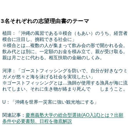
3名それぞれの志望理由書のテーマ
植田：「沖縄の風習である※模合（もあい）のうち、経営者
模合に注目し、挑戦できる社会に」
※模合とは…複数の人が集まって飲み会の形で開かれる会。
飲み代とは別に、一定額のお金を積み立て、親が受け取る。
親は月ごとに代わる。相互扶助の金融のしくみ。
河津：「ゴーストフィッシングを防いで、自分が好きなウミ
ガメが悠々と海を泳げる社会を実現したい」
※ゴーストフィッシングとは…漁師が使用する漁具が海に流
れてしまい、それに生き物が絡まり死んで しまうこと。
U：「沖縄を世界一災害に強い観光地にする」
関連記事：
慶應義塾大学の総合型選抜(AO入試)とは？出願
条件や必要書類、日程を徹底解説