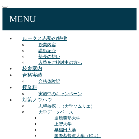
MENU
ルークス志塾の特徴
授業内容
講師紹介
塾長の想い
入塾をご検討中の方へ
校舎案内
合格実績
合格体験記
授業料
実施中のキャンペーン
対策ノウハウ
志望校探し（大学ソムリエ）
大学データベース
慶應義塾大学
上智大学
早稲田大学
国際基督教大学（ICU）