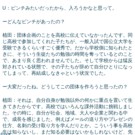
U：ピンチみたいだったから、入ろうかなと思って。
ーどんなピンチがあったの？
植田：団体企画のことを高校に伝えていなかったんです。同
じ高校で参加してくれた子たちが、一般入試で国公立大学を
受験できるくらいすごく優秀で。だから学校側に知られたと
きに、そういう生徒たちの勉強の時間を奪っているとのこと
で、あまり良く思われませんでした。そして学校からは猛反
対されている状態で、その子たちが辞めて自分ひとりになっ
てしまって、再結成しなきゃという状況でした。
ー大変だったね。どうしてこの団体を作ろうと思ったの？
植田：それは、自分自身が勉強以外の何かに重点を置いて生
きてきたからです。高校ではいろんな課外活動に挑戦しまし
た。その時に、自分が社会、地域、大人や企業と関わる中
で、成長を感じました。例えばメールの送り方やプレゼンの
仕方、名刺の受け取り方を学んだりとか。こういう事を高校
生は知らないし、まだ知る必要はないかもしれないけど、先