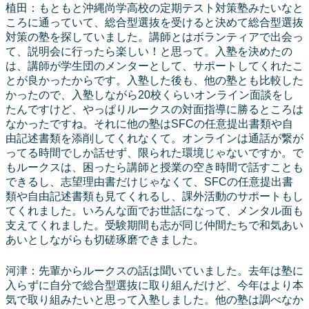
植田：もともと沖縄尚学高校の定期テスト対策塾みたいなと
ころに通っていて、総合型選抜を受けると決めて総合型選抜
対策の塾を探していました。講師とはボランティアで出会っ
て、説明会に行ったら楽しい！と思って。入塾を決めたの
は、講師が学生団のメンターとして、サポートしてくれたこ
とが良かったからです。入塾した後も、他の塾とも比較した
かったので、入塾しながら20校くらいオンライン面談をし
たんですけど、やっぱりルークスの対面指導に勝るところは
なかったですね。それに他の塾はSFCの任意提出書類や自
由記述書類を添削してくれなくて。オンラインは通話が繋が
ってる時間でしか話せず、限られた環境じゃないですか。で
もルークスは、困ったら講師と授業の空き時間で話すことも
できるし、志望理由書だけじゃなくて、SFCの任意提出書
類や自由記述書類も見てくれるし、課外活動のサポートもし
てくれました。いろんな面でお世話になって、メンタル面も
支えてくれました。受験期間も志が同じ仲間たちで和気あい
あいとしながらも切磋琢磨できました。
河津：先輩からルークスの話は聞いていました。去年は塾に
入らずに自分で総合型選抜に取り組んだけど、今年はより本
気で取り組みたいと思って入塾しました。他の塾は調べなか