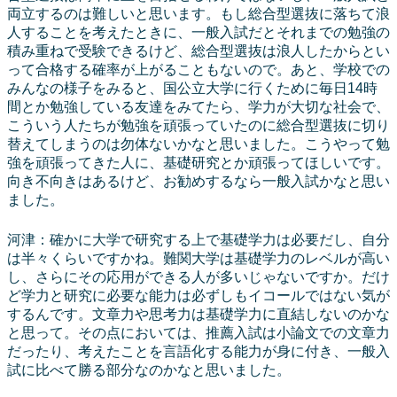
両立するのは難しいと思います。もし総合型選抜に落ちて浪
人することを考えたときに、一般入試だとそれまでの勉強の
積み重ねで受験できるけど、総合型選抜は浪人したからとい
って合格する確率が上がることもないので。あと、学校での
みんなの様子をみると、国公立大学に行くために毎日14時
間とか勉強している友達をみてたら、学力が大切な社会で、
こういう人たちが勉強を頑張っていたのに総合型選抜に切り
替えてしまうのは勿体ないかなと思いました。こうやって勉
強を頑張ってきた人に、基礎研究とか頑張ってほしいです。
向き不向きはあるけど、お勧めするなら一般入試かなと思い
ました。
河津：確かに大学で研究する上で基礎学力は必要だし、自分
は半々くらいですかね。難関大学は基礎学力のレベルが高い
し、さらにその応用ができる人が多いじゃないですか。だけ
ど学力と研究に必要な能力は必ずしもイコールではない気が
するんです。文章力や思考力は基礎学力に直結しないのかな
と思って。その点においては、推薦入試は小論文での文章力
だったり、考えたことを言語化する能力が身に付き、一般入
試に比べて勝る部分なのかなと思いました。