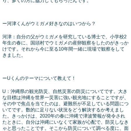
り、多くの方に協力してもらったんです。
ー河津くんがウミガメ好きなのはいつから？
河津：自分の父がウミガメを研究している博士で、小学校2
年生の春に、国頭村でウミガメの産卵観察をしたのがきっか
けです。それから今に至る10年間一緒に現場で観察をして
きました。
ーUくんのテーマについて教えて！
U：沖縄県の観光防災、自然災害の防災についてです。大き
な目標は沖縄を世界一災害に強い観光地にすることですが、
その中で焦点を当てたのは、避難所が不足している問題につ
いてです。数的に足りない状況をどう解決するか考えまし
た。きっかけは、2020年の春に沖縄で津波警報が発令され
たときに、自分は沖縄にいなくて家族が心配で、防災しなき
ゃと思ったことです。そこから防災について調べる度に、面