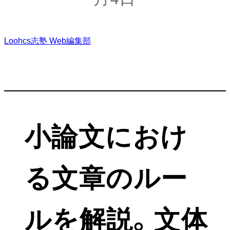
Loohcs志塾 Web編集部
小論文におけ
る文章のルー
ルを解説。文体