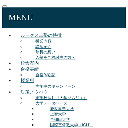
MENU
ルークス志塾の特徴
授業内容
講師紹介
塾長の想い
入塾をご検討中の方へ
校舎案内
合格実績
合格体験記
授業料
実施中のキャンペーン
対策ノウハウ
志望校探し（大学ソムリエ）
大学データベース
慶應義塾大学
上智大学
早稲田大学
国際基督教大学（ICU）