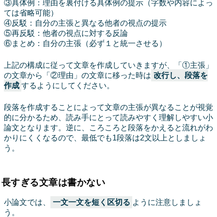
③具体例：理由を裏付ける具体例の提示（字数や内容によっ
ては省略可能）
④反駁：自分の主張と異なる他者の視点の提示
⑤再反駁：他者の視点に対する反論
⑥まとめ：自分の主張（必ず１と統一させる）
上記の構成に従って文章を作成していきますが、「①主張」
の文章から「②理由」の文章に移った時は
改行し、段落を
作成
するようにしてください。
段落を作成することによって文章の主張が異なることが視覚
的に分かるため、読み手にとって読みやすく理解しやすい小
論文となります。逆に、ころころと段落をかえると流れがわ
かりにくくなるので、最低でも1段落は2文以上としましょ
う。
長すぎる文章は書かない
小論文では、
一文一文を短く区切る
ように注意しましょ
う。