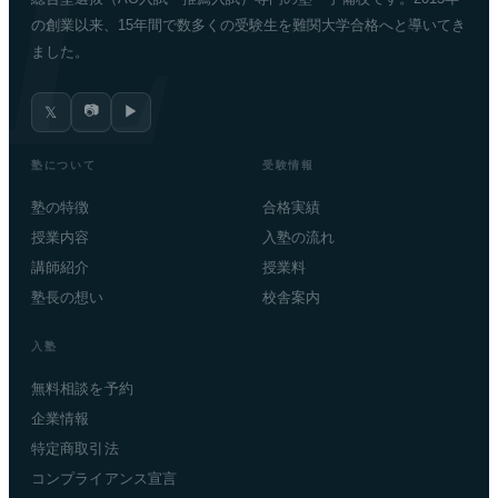
の創業以来、15年間で数多くの受験生を難関大学合格へと導いてき
ました。
📷
▶
𝕏
塾について
受験情報
塾の特徴
合格実績
授業内容
入塾の流れ
講師紹介
授業料
塾長の想い
校舎案内
入塾
無料相談を予約
企業情報
特定商取引法
コンプライアンス宣言