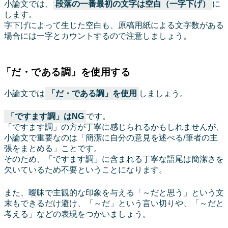
小論文では、
段落の一番最初の文字は空白（一字下げ）
に
します。
字下げによって生じた空白も、原稿用紙による文字数がある
場合には一字とカウントするので注意しましょう。
「だ・である調」を使用する
小論文では
「だ・である調」を使用
しましょう。
「ですます調」はNG
です。
「ですます調」の方が丁寧に感じられるかもしれませんが、
小論文で重要なのは「簡潔に自分の意見を述べる/筆者の主
張をまとめる」ことです。
そのため、「ですます調」に含まれる丁寧な語尾は簡潔さを
欠いているため不要ということになります。
また、曖昧で主観的な印象を与える「～だと思う」という文
末もできるだけ避け、「～だ」という言い切りや、「～だと
考える」などの表現をつかいましょう。