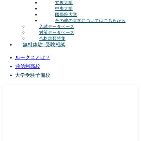
立教大学
中央大学
國學院大学
その他の大学についてはこちらから
入試データベース
対策データベース
合格書類特集
無料体験･受験相談
ルークスとは？
通信制高校
大学受験予備校
総合型選抜(AO入試･学校推薦選抜)対策の塾･予備校
ルークス志塾の特徴
授業内容
講師紹介
塾長の想い
入塾をご検討中の方へ
校舎案内