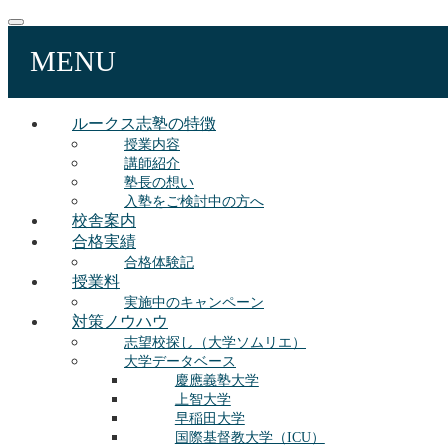
MENU
ルークス志塾の特徴
授業内容
講師紹介
塾長の想い
入塾をご検討中の方へ
校舎案内
合格実績
合格体験記
授業料
実施中のキャンペーン
対策ノウハウ
志望校探し（大学ソムリエ）
大学データベース
慶應義塾大学
上智大学
早稲田大学
国際基督教大学（ICU）