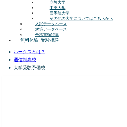
立教大学
中央大学
國學院大学
その他の大学についてはこちらから
入試データベース
対策データベース
合格書類特集
無料体験･受験相談
ルークスとは？
通信制高校
大学受験予備校
総合型選抜(AO入試･学校推薦選抜)対策の塾･予備校