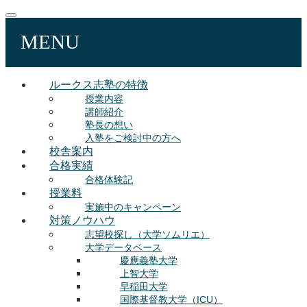
MENU
ルークス志塾の特徴
授業内容
講師紹介
塾長の想い
入塾をご検討中の方へ
校舎案内
合格実績
合格体験記
授業料
実施中のキャンペーン
対策ノウハウ
志望校探し（大学ソムリエ）
大学データベース
慶應義塾大学
上智大学
早稲田大学
国際基督教大学（ICU）