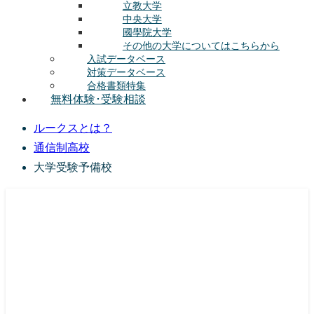
立教大学
中央大学
國學院大学
その他の大学についてはこちらから
入試データベース
対策データベース
合格書類特集
無料体験･受験相談
ルークスとは？
通信制高校
大学受験予備校
総合型選抜(AO入試･学校推薦選抜)対策の塾･予備校
ルークス志塾の特徴
授業内容
講師紹介
塾長の想い
入塾をご検討中の方へ
校舎案内