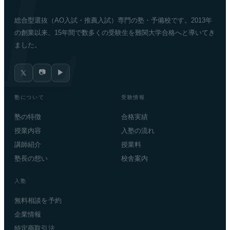
総合型選抜（AO入試・推薦入試）専門の塾・予備校です。2013年
の創業以来、15年間で数多くの受験生を難関大学合格へと導いてき
ました。
📷
▶
𝕏
塾について
受験情報
塾の特徴
合格実績
授業内容
入塾の流れ
講師紹介
授業料
塾長の想い
校舎案内
入塾
無料相談を予約
企業情報
特定商取引法