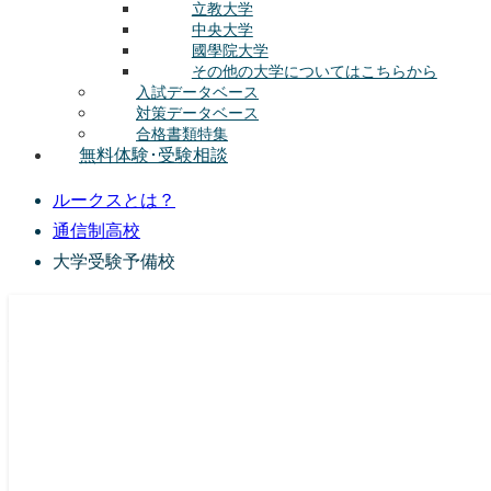
立教大学
中央大学
國學院大学
その他の大学についてはこちらから
入試データベース
対策データベース
合格書類特集
無料体験･受験相談
ルークスとは？
通信制高校
大学受験予備校
総合型選抜(AO入試･学校推薦選抜)対策の塾･予備校