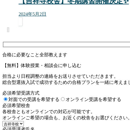
【吉祥寺校舎】冬期講習開催決定✨
2024年5月2日
1
合格に必要なこと全部教えます
【無料】体験授業・相談会に申し込む
担当より日程調整の連絡をお送りさせていただきます。
総合型選抜入試で成功するための合格プランを一緒に考えま
必須
希望受講方式
対面での受講を希望する
オンライン受講を希望する
必須
希望校舎
各校舎ともオンラインでの対応が可能です。
オンラインご希望の場合も、お近くの校舎をお選びください
必須
受講者氏名