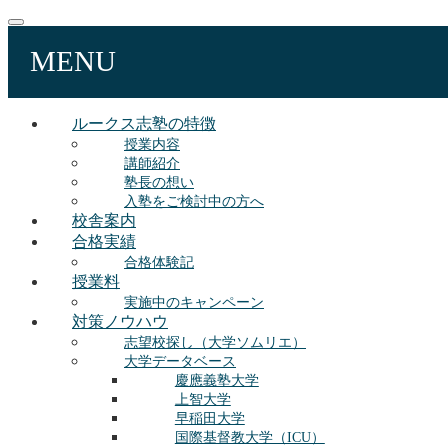
MENU
ルークス志塾の特徴
授業内容
講師紹介
塾長の想い
入塾をご検討中の方へ
校舎案内
合格実績
合格体験記
授業料
実施中のキャンペーン
対策ノウハウ
志望校探し（大学ソムリエ）
大学データベース
慶應義塾大学
上智大学
早稲田大学
国際基督教大学（ICU）