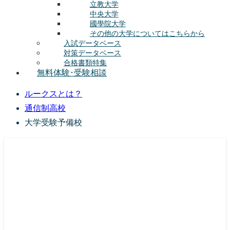
立教大学
中央大学
國學院大学
その他の大学についてはこちらから
入試データベース
対策データベース
合格書類特集
無料体験･受験相談
ルークスとは？
通信制高校
大学受験予備校
総合型選抜(AO入試･学校推薦選抜)対策の塾･予備校
ルークス志塾の特徴
授業内容
講師紹介
塾長の想い
入塾をご検討中の方へ
校舎案内