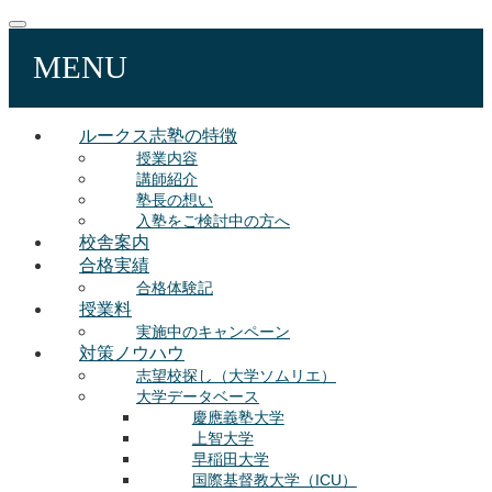
MENU
ルークス志塾の特徴
授業内容
講師紹介
塾長の想い
入塾をご検討中の方へ
校舎案内
合格実績
合格体験記
授業料
実施中のキャンペーン
対策ノウハウ
志望校探し（大学ソムリエ）
大学データベース
慶應義塾大学
上智大学
早稲田大学
国際基督教大学（ICU）