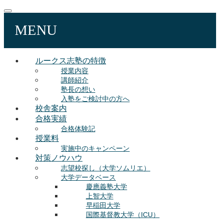
MENU
ルークス志塾の特徴
授業内容
講師紹介
塾長の想い
入塾をご検討中の方へ
校舎案内
合格実績
合格体験記
授業料
実施中のキャンペーン
対策ノウハウ
志望校探し（大学ソムリエ）
大学データベース
慶應義塾大学
上智大学
早稲田大学
国際基督教大学（ICU）