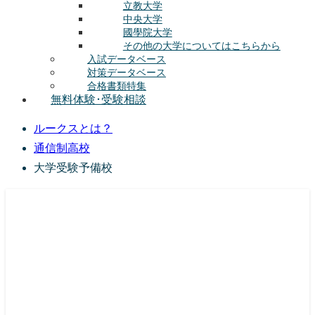
立教大学
中央大学
國學院大学
その他の大学についてはこちらから
入試データベース
対策データベース
合格書類特集
無料体験･受験相談
ルークスとは？
通信制高校
大学受験予備校
総合型選抜(AO入試･学校推薦選抜)対策の塾･予備校
ルークス志塾の特徴
授業内容
講師紹介
塾長の想い
入塾をご検討中の方へ
校舎案内