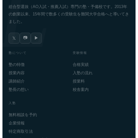
総合型選抜（AO入試・推薦入試）専門の塾・予備校です。2013年
の創業以来、15年間で数多くの受験生を難関大学合格へと導いてき
ました。
📷
▶
𝕏
塾について
受験情報
塾の特徴
合格実績
授業内容
入塾の流れ
講師紹介
授業料
塾長の想い
校舎案内
入塾
無料相談を予約
企業情報
特定商取引法