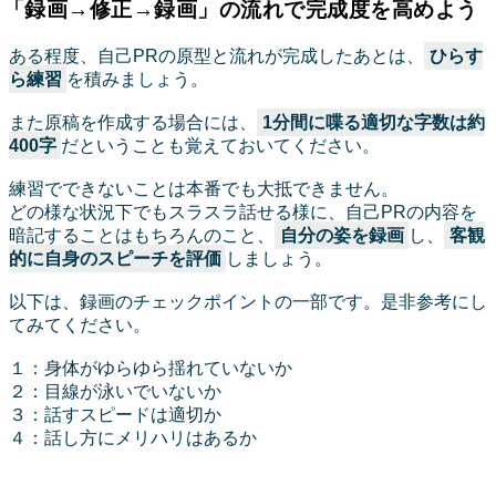
「録画→修正→録画」の流れで完成度を高めよう
ある程度、自己PRの原型と流れが完成したあとは、
ひらす
ら練習
を積みましょう。
また原稿を作成する場合には、
1分間に喋る適切な字数は約
400字
だということも覚えておいてください。
練習でできないことは本番でも大抵できません。
どの様な状況下でもスラスラ話せる様に、自己PRの内容を
暗記することはもちろんのこと、
自分の姿を録画
し、
客観
的に自身のスピーチを評価
しましょう。
以下は、録画のチェックポイントの一部です。是非参考にし
てみてください。
１：身体がゆらゆら揺れていないか
２：目線が泳いでいないか
３：話すスピードは適切か
４：話し方にメリハリはあるか