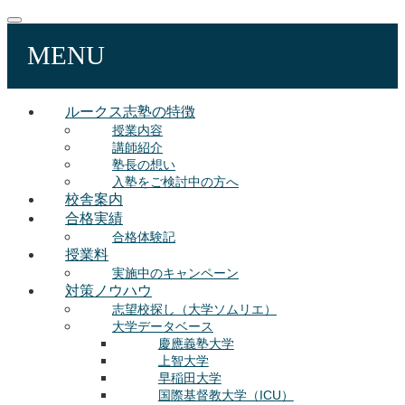
MENU
ルークス志塾の特徴
授業内容
講師紹介
塾長の想い
入塾をご検討中の方へ
校舎案内
合格実績
合格体験記
授業料
実施中のキャンペーン
対策ノウハウ
志望校探し（大学ソムリエ）
大学データベース
慶應義塾大学
上智大学
早稲田大学
国際基督教大学（ICU）