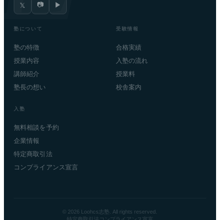
📷
▶
𝕏
塾について
受験情報
塾の特徴
合格実績
授業内容
入塾の流れ
講師紹介
授業料
塾長の想い
校舎案内
入塾
無料相談を予約
企業情報
特定商取引法
コンプライアンス宣言
© 2026 Loohcs志塾. All rights reserved.
特定商取引法
コンプライアンス宣言