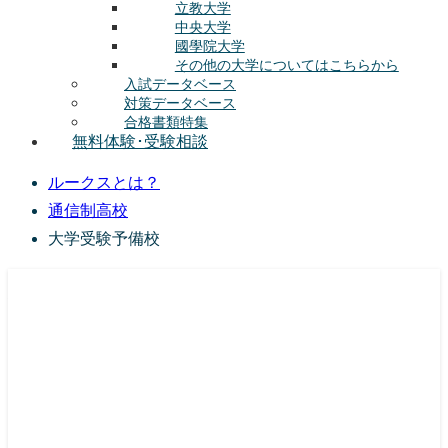
立教大学
中央大学
國學院大学
その他の大学についてはこちらから
入試データベース
対策データベース
合格書類特集
無料体験･受験相談
ルークスとは？
通信制高校
大学受験予備校
総合型選抜(AO入試･学校推薦選抜)対策の塾･予備校
ルークス志塾の特徴
授業内容
講師紹介
塾長の想い
入塾をご検討中の方へ
校舎案内