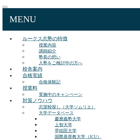
MENU
ルークス志塾の特徴
授業内容
講師紹介
塾長の想い
入塾をご検討中の方へ
校舎案内
合格実績
合格体験記
授業料
実施中のキャンペーン
対策ノウハウ
志望校探し（大学ソムリエ）
大学データベース
慶應義塾大学
上智大学
早稲田大学
国際基督教大学（ICU）