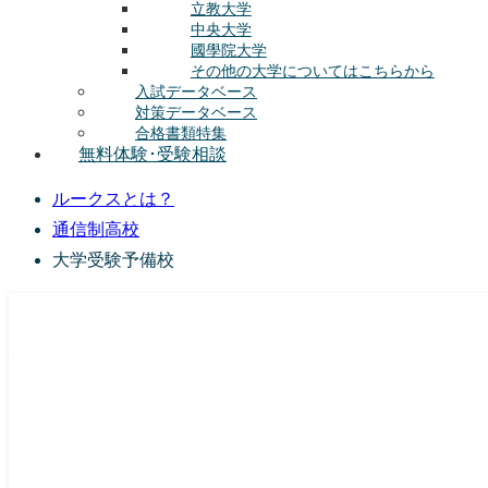
立教大学
中央大学
國學院大学
その他の大学についてはこちらから
入試データベース
対策データベース
合格書類特集
無料体験･受験相談
ルークスとは？
通信制高校
大学受験予備校
総合型選抜(AO入試･学校推薦選抜)対策の塾･予備校