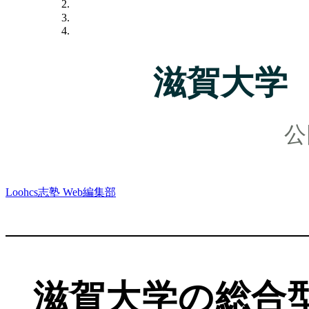
滋賀大学
Loohcs志塾 Web編集部
滋賀大学の総合型