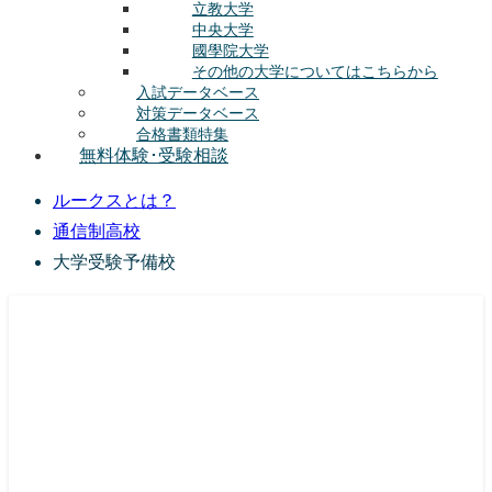
立教大学
中央大学
國學院大学
その他の大学についてはこちらから
入試データベース
対策データベース
合格書類特集
無料体験･受験相談
ルークスとは？
通信制高校
大学受験予備校
総合型選抜(AO入試･学校推薦選抜)対策の塾･予備校
ルークス志塾の特徴
授業内容
講師紹介
塾長の想い
入塾をご検討中の方へ
校舎案内