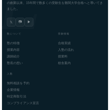
の創業以来、15年間で数多くの受験生を難関大学合格へと導いてき
ました。
📷
▶
𝕏
塾について
受験情報
塾の特徴
合格実績
授業内容
入塾の流れ
講師紹介
授業料
塾長の想い
校舎案内
入塾
無料相談を予約
企業情報
特定商取引法
コンプライアンス宣言