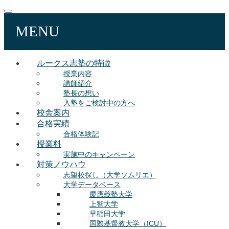
MENU
ルークス志塾の特徴
授業内容
講師紹介
塾長の想い
入塾をご検討中の方へ
校舎案内
合格実績
合格体験記
授業料
実施中のキャンペーン
対策ノウハウ
志望校探し（大学ソムリエ）
大学データベース
慶應義塾大学
上智大学
早稲田大学
国際基督教大学（ICU）