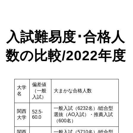
入試難易度･合格人
数の比較/2022年度
偏差値
大学
（一般
大まかな合格人数
名
入試）
一般入試（6232名）/総合型
関西
52.5-
選抜（AO入試）・推薦入試
60.0
大学
（600名）
関西
一般入試（5710名）/総合型