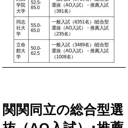
52.5-
学院
選抜（AO入試）・推薦入試
65.0
大学
（381名）
同志
一般入試（6351名）/総合型
55.0-
社大
選抜（AO入試）・推薦入試
65.0
学
（235名）
立命
一般入試（3489名）/総合型
50.0-
館大
選抜（AO入試）・推薦入試
62.5
学
（1008名）
関関同立の総合型選
抜（AO入試）･推薦