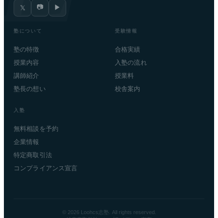
📷
▶
𝕏
塾について
受験情報
塾の特徴
合格実績
授業内容
入塾の流れ
講師紹介
授業料
塾長の想い
校舎案内
入塾
無料相談を予約
企業情報
特定商取引法
コンプライアンス宣言
© 2026 Loohcs志塾. All rights reserved.