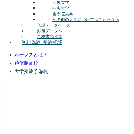
立教大学
中央大学
國學院大学
その他の大学についてはこちらから
入試データベース
対策データベース
合格書類特集
無料体験･受験相談
ルークスとは？
通信制高校
大学受験予備校
総合型選抜(AO入試･学校推薦選抜)対策の塾･予備校
ルークス志塾の特徴
授業内容
講師紹介
塾長の想い
入塾をご検討中の方へ
校舎案内