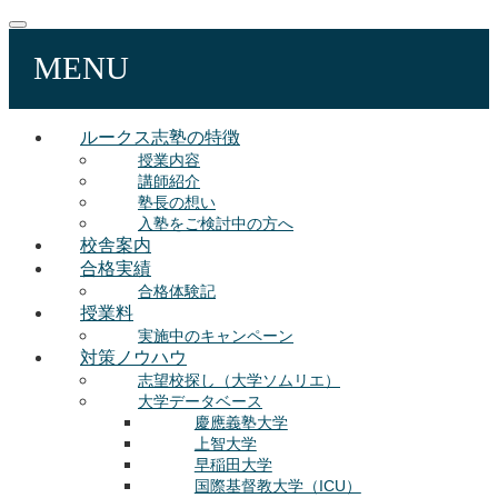
MENU
ルークス志塾の特徴
授業内容
講師紹介
塾長の想い
入塾をご検討中の方へ
校舎案内
合格実績
合格体験記
授業料
実施中のキャンペーン
対策ノウハウ
志望校探し（大学ソムリエ）
大学データベース
慶應義塾大学
上智大学
早稲田大学
国際基督教大学（ICU）