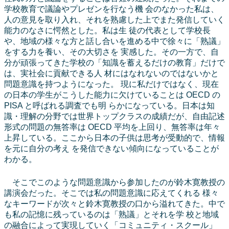
学校教育で議論やプレゼンを行なう機 会のなかった私は、
人の意見を取り入れ、それを熟慮した上でまた発信していく
能力のなさに愕然とした。私は生 徒の代表として学校長
や、地域の様々な方と話し合いを進める中で徐々に「熟議」
をする力を養い、その大切さを 実感した。その一方で、自
分が頑張ってきた学校の「知識を蓄えるだけの教育」だけで
は、実社会に貢献できる人 材にはなれないのではないかと
問題意識を持つようになった。 現に私だけではなく、現在
の日本の学生がこうした能力に欠けていることは OECD の
PISA と呼ばれる調査でも明 らかになっている。日本は知
識・理解の分野では世界トップクラスの成績だが、自由記述
形式の問題の無答率は OECD 平均を上回り、無答率は年々
上昇している。ここから日本の子供は思考が受動的で、情報
を元に自分の考え を発信できない傾向になっていることが
わかる。
そこでこのような問題意識から参加したのが鈴木寛教授の
講演会だった。そこでは私の問題意識に応えてくれる 様々
なキーワードが次々と鈴木寛教授の口から溢れてきた。中で
も私の記憶に残っているのは「熟議」とそれを学 校と地域
の融合によって実現していく「コミュニティ・スクール」