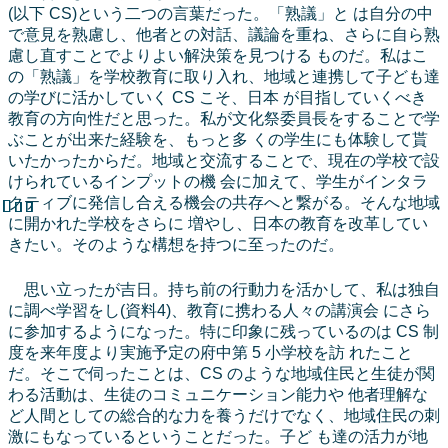
(以下 CS)という二つの言葉だった。「熟議」と は自分の中
で意見を熟慮し、他者との対話、議論を重ね、さらに自ら熟
慮し直すことでよりよい解決策を見つける ものだ。私はこ
の「熟議」を学校教育に取り入れ、地域と連携して子ども達
の学びに活かしていく CS こそ、日本 が目指していくべき
教育の方向性だと思った。私が文化祭委員長をすることで学
ぶことが出来た経験を、もっと多 くの学生にも体験して貰
いたかったからだ。地域と交流することで、現在の学校で設
けられているインプットの機 会に加えて、学生がインタラ
クティブに発信し合える機会の共存へと繋がる。そんな地域
に開かれた学校をさらに 増やし、日本の教育を改革してい
きたい。そのような構想を持つに至ったのだ。
思い立ったが吉日。持ち前の行動力を活かして、私は独自
に調べ学習をし(資料4)、教育に携わる人々の講演会 にさら
に参加するようになった。特に印象に残っているのは CS 制
度を来年度より実施予定の府中第 5 小学校を訪 れたこと
だ。そこで伺ったことは、CS のような地域住民と生徒が関
わる活動は、生徒のコミュニケーション能力や 他者理解な
ど人間としての総合的な力を養うだけでなく、地域住民の刺
激にもなっているということだった。子ど も達の活力が地