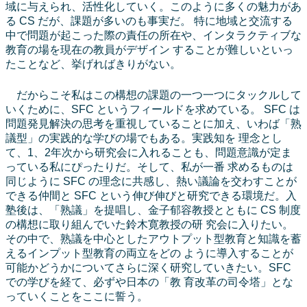
域に与えられ、活性化していく。このように多くの魅力があ
る CS だが、課題が多いのも事実だ。 特に地域と交流する
中で問題が起こった際の責任の所在や、インタラクティブな
教育の場を現在の教員がデザイン することが難しいといっ
たことなど、挙げればきりがない。
だからこそ私はこの構想の課題の一つ一つにタックルして
いくために、SFC というフィールドを求めている。 SFC は
問題発見解決の思考を重視していることに加え、いわば「熟
議型」の実践的な学びの場でもある。実践知を 理念とし
て、1、2年次から研究会に入れることも、問題意識が定ま
っている私にぴったりだ。そして、私が一番 求めるものは
同じように SFC の理念に共感し、熱い議論を交わすことが
できる仲間と SFC という伸び伸びと研究できる環境だ。入
塾後は、「熟議」を提唱し、金子郁容教授とともに CS 制度
の構想に取り組んでいた鈴木寛教授の研 究会に入りたい。
その中で、熟議を中心としたアウトプット型教育と知識を蓄
えるインプット型教育の両立をどの ように導入することが
可能かどうかについてさらに深く研究していきたい。SFC
での学びを経て、必ずや日本の「教 育改革の司令塔」とな
っていくことをここに誓う。