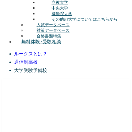
立教大学
中央大学
國學院大学
その他の大学についてはこちらから
入試データベース
対策データベース
合格書類特集
無料体験･受験相談
ルークスとは？
通信制高校
大学受験予備校
総合型選抜(AO入試･学校推薦選抜)対策の塾･予備校
ルークス志塾の特徴
授業内容
講師紹介
塾長の想い
入塾をご検討中の方へ
校舎案内