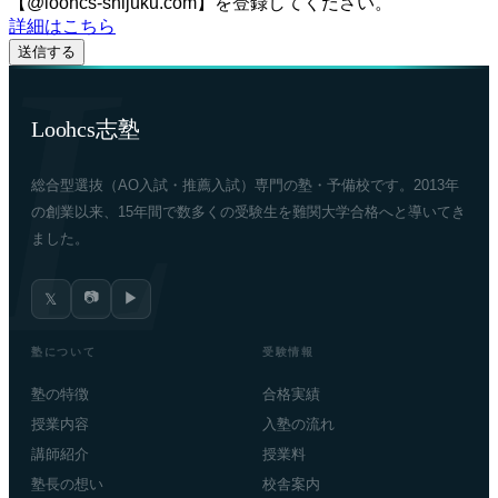
【@loohcs-shijuku.com】を登録してください。
詳細はこちら
Loohcs志塾
総合型選抜（AO入試・推薦入試）専門の塾・予備校です。2013年
の創業以来、15年間で数多くの受験生を難関大学合格へと導いてき
ました。
📷
▶
𝕏
塾について
受験情報
塾の特徴
合格実績
授業内容
入塾の流れ
講師紹介
授業料
塾長の想い
校舎案内