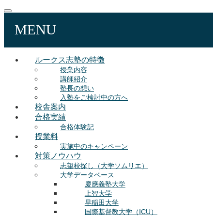
MENU
ルークス志塾の特徴
授業内容
講師紹介
塾長の想い
入塾をご検討中の方へ
校舎案内
合格実績
合格体験記
授業料
実施中のキャンペーン
対策ノウハウ
志望校探し（大学ソムリエ）
大学データベース
慶應義塾大学
上智大学
早稲田大学
国際基督教大学（ICU）