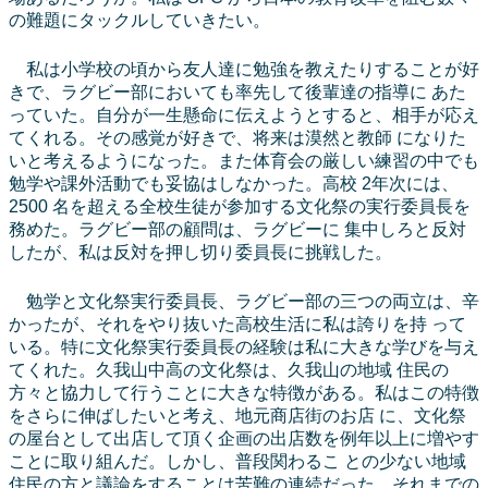
の難題にタックルしていきたい。
私は小学校の頃から友人達に勉強を教えたりすることが好
きで、ラグビー部においても率先して後輩達の指導に あた
っていた。自分が一生懸命に伝えようとすると、相手が応え
てくれる。その感覚が好きで、将来は漠然と教師 になりた
いと考えるようになった。また体育会の厳しい練習の中でも
勉学や課外活動でも妥協はしなかった。高校 2年次には、
2500 名を超える全校生徒が参加する文化祭の実行委員長を
務めた。ラグビー部の顧問は、ラグビーに 集中しろと反対
したが、私は反対を押し切り委員長に挑戦した。
勉学と文化祭実行委員長、ラグビー部の三つの両立は、辛
かったが、それをやり抜いた高校生活に私は誇りを持 って
いる。特に文化祭実行委員長の経験は私に大きな学びを与え
てくれた。久我山中高の文化祭は、久我山の地域 住民の
方々と協力して行うことに大きな特徴がある。私はこの特徴
をさらに伸ばしたいと考え、地元商店街のお店 に、文化祭
の屋台として出店して頂く企画の出店数を例年以上に増やす
ことに取り組んだ。しかし、普段関わるこ との少ない地域
住民の方と議論をすることは苦難の連続だった。それまでの