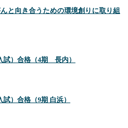
、がんと向き合うための環境創りに取り組
入試）合格（4期 長内）
入試）合格（9期 白浜）