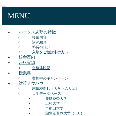
MENU
ルークス志塾の特徴
授業内容
講師紹介
塾長の想い
入塾をご検討中の方へ
校舎案内
合格実績
合格体験記
授業料
実施中のキャンペーン
対策ノウハウ
志望校探し（大学ソムリエ）
大学データベース
慶應義塾大学
上智大学
早稲田大学
国際基督教大学（ICU）