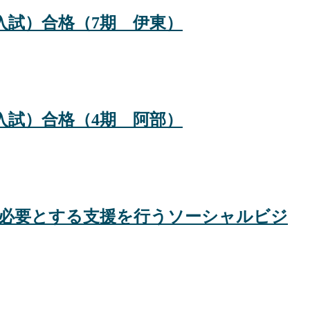
入試）合格（7期 伊東）
入試）合格（4期 阿部）
当に必要とする支援を行うソーシャルビジ