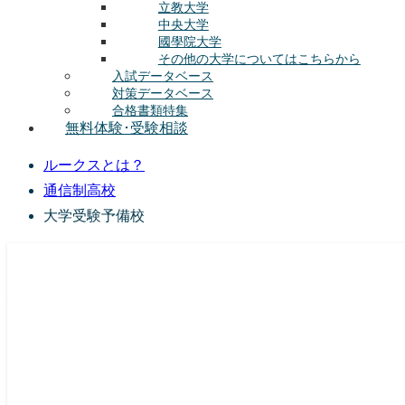
立教大学
中央大学
國學院大学
その他の大学についてはこちらから
入試データベース
対策データベース
合格書類特集
無料体験･受験相談
ルークスとは？
通信制高校
大学受験予備校
総合型選抜(AO入試･学校推薦選抜)対策の塾･予備校