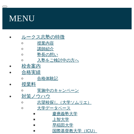
MENU
ルークス志塾の特徴
授業内容
講師紹介
塾長の想い
入塾をご検討中の方へ
校舎案内
合格実績
合格体験記
授業料
実施中のキャンペーン
対策ノウハウ
志望校探し（大学ソムリエ）
大学データベース
慶應義塾大学
上智大学
早稲田大学
国際基督教大学（ICU）