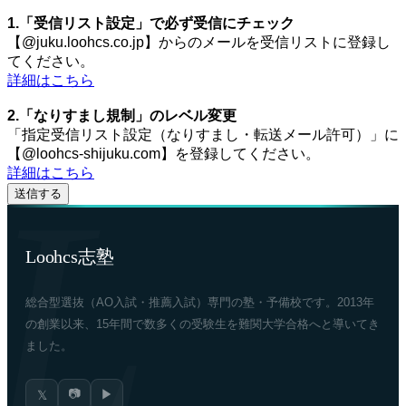
1.「受信リスト設定」で必ず受信にチェック
【@juku.loohcs.co.jp】からのメールを受信リストに登録し
てください。
詳細はこちら
2.「なりすまし規制」のレベル変更
「指定受信リスト設定（なりすまし・転送メール許可）」に
【@loohcs-shijuku.com】を登録してください。
詳細はこちら
Loohcs志塾
総合型選抜（AO入試・推薦入試）専門の塾・予備校です。2013年
の創業以来、15年間で数多くの受験生を難関大学合格へと導いてき
ました。
📷
▶
𝕏