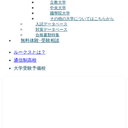
立教大学
中央大学
國學院大学
その他の大学についてはこちらから
入試データベース
対策データベース
合格書類特集
無料体験･受験相談
ルークスとは？
通信制高校
大学受験予備校
総合型選抜(AO入試･学校推薦選抜)対策の塾･予備校
ルークス志塾の特徴
授業内容
講師紹介
塾長の想い
入塾をご検討中の方へ
校舎案内