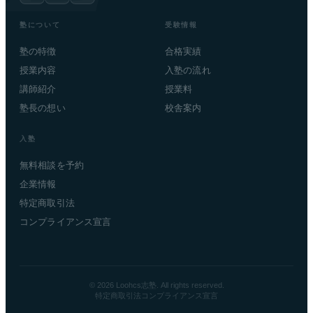
塾について
受験情報
塾の特徴
合格実績
授業内容
入塾の流れ
講師紹介
授業料
塾長の想い
校舎案内
入塾
無料相談を予約
企業情報
特定商取引法
コンプライアンス宣言
© 2026 Loohcs志塾. All rights reserved.
特定商取引法
コンプライアンス宣言