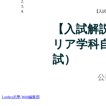
【入試
【入試解
リア学科
試）
Loohcs志塾 Web編集部