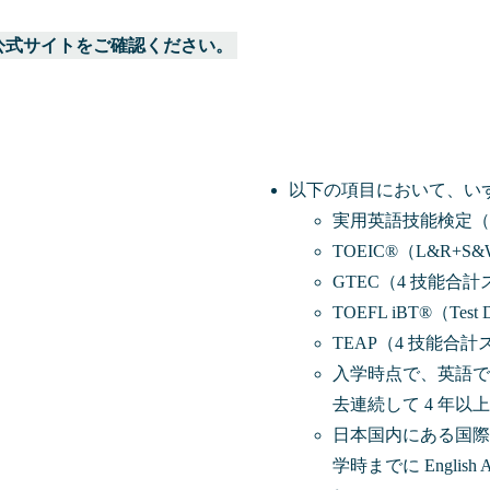
公式サイトをご確認ください。
以下の項目において、い
実用英語技能検定（
TOEIC®（L&R+S&
GTEC（4 技能合計ス
TOEFL iBT®（Test
TEAP（4 技能合計
入学時点で、英語で
去連続して 4 年以
日本国内にある国際
学時までに English A：L