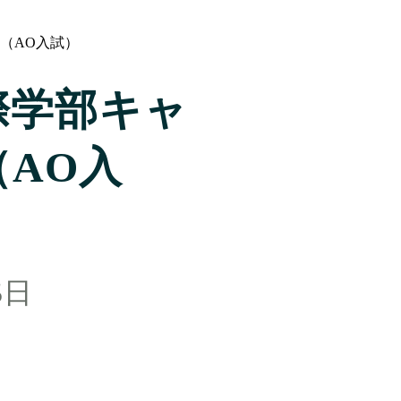
（AO入試）
際学部キャ
AO入
5日