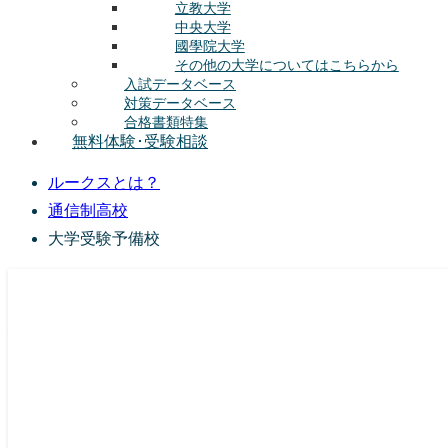
立教大学
中央大学
國學院大学
その他の大学についてはこちらから
入試データベース
対策データベース
合格書類特集
無料体験･受験相談
ルークスとは？
通信制高校
大学受験予備校
総合型選抜(AO入試･学校推薦選抜)対策の塾･予備校