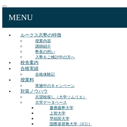
MENU
ルークス志塾の特徴
授業内容
講師紹介
塾長の想い
入塾をご検討中の方へ
校舎案内
合格実績
合格体験記
授業料
実施中のキャンペーン
対策ノウハウ
志望校探し（大学ソムリエ）
大学データベース
慶應義塾大学
上智大学
早稲田大学
国際基督教大学（ICU）