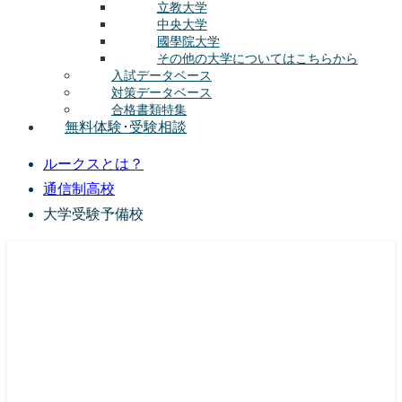
立教大学
中央大学
國學院大学
その他の大学についてはこちらから
入試データベース
対策データベース
合格書類特集
無料体験･受験相談
ルークスとは？
通信制高校
大学受験予備校
総合型選抜(AO入試･学校推薦選抜)対策の塾･予備校
ルークス志塾の特徴
授業内容
講師紹介
塾長の想い
入塾をご検討中の方へ
校舎案内