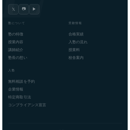
📷
▶
𝕏
塾について
受験情報
塾の特徴
合格実績
授業内容
入塾の流れ
講師紹介
授業料
塾長の想い
校舎案内
入塾
無料相談を予約
企業情報
特定商取引法
コンプライアンス宣言