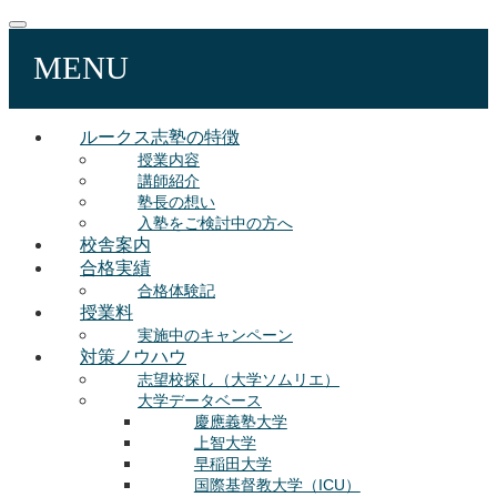
MENU
ルークス志塾の特徴
授業内容
講師紹介
塾長の想い
入塾をご検討中の方へ
校舎案内
合格実績
合格体験記
授業料
実施中のキャンペーン
対策ノウハウ
志望校探し（大学ソムリエ）
大学データベース
慶應義塾大学
上智大学
早稲田大学
国際基督教大学（ICU）