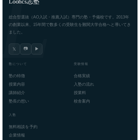
Loohcs志塾
総合型選抜（AO入試・推薦入試）専門の塾・予備校です。2013年
の創業以来、15年間で数多くの受験生を難関大学合格へと導いてき
ました。
📷
▶
𝕏
塾について
受験情報
塾の特徴
合格実績
授業内容
入塾の流れ
講師紹介
授業料
塾長の想い
校舎案内
入塾
無料相談を予約
企業情報