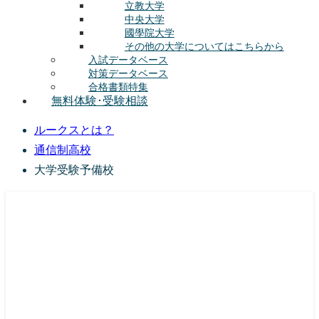
立教大学
中央大学
國學院大学
その他の大学についてはこちらから
入試データベース
対策データベース
合格書類特集
無料体験･受験相談
ルークスとは？
通信制高校
大学受験予備校
総合型選抜(AO入試･学校推薦選抜)対策の塾･予備校
ルークス志塾の特徴
授業内容
講師紹介
塾長の想い
入塾をご検討中の方へ
校舎案内