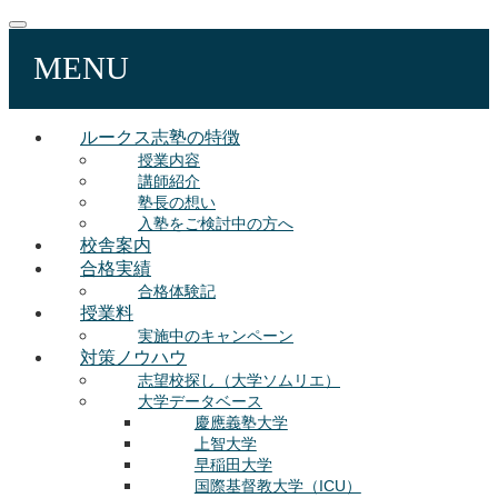
MENU
ルークス志塾の特徴
授業内容
講師紹介
塾長の想い
入塾をご検討中の方へ
校舎案内
合格実績
合格体験記
授業料
実施中のキャンペーン
対策ノウハウ
志望校探し（大学ソムリエ）
大学データベース
慶應義塾大学
上智大学
早稲田大学
国際基督教大学（ICU）