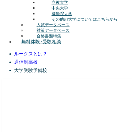
立教大学
中央大学
國學院大学
その他の大学についてはこちらから
入試データベース
対策データベース
合格書類特集
無料体験･受験相談
ルークスとは？
通信制高校
大学受験予備校
総合型選抜(AO入試･学校推薦選抜)対策の塾･予備校