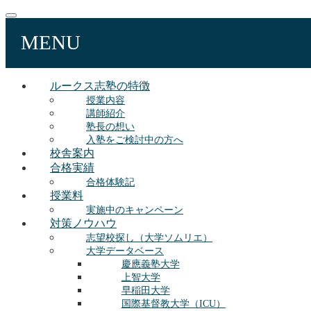
MENU
ルークス志塾の特徴
授業内容
講師紹介
塾長の想い
入塾をご検討中の方へ
校舎案内
合格実績
合格体験記
授業料
実施中のキャンペーン
対策ノウハウ
志望校探し（大学ソムリエ）
大学データベース
慶應義塾大学
上智大学
早稲田大学
国際基督教大学（ICU）