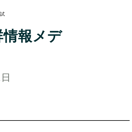
試
群情報メデ
1日