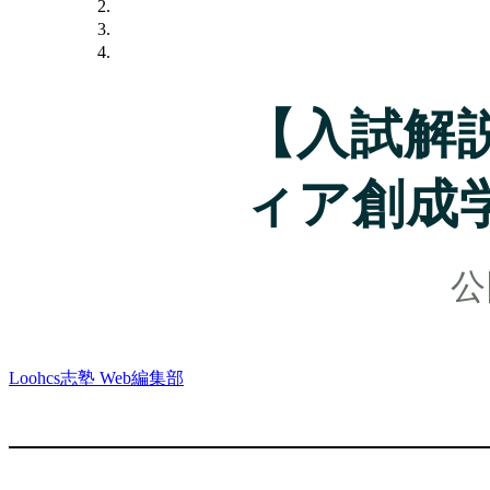
【入試解
ィア創成
Loohcs志塾 Web編集部