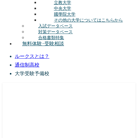
立教大学
中央大学
國學院大学
その他の大学についてはこちらから
入試データベース
対策データベース
合格書類特集
無料体験･受験相談
ルークスとは？
通信制高校
大学受験予備校
総合型選抜(AO入試･学校推薦選抜)対策の塾･予備校
ルークス志塾の特徴
授業内容
講師紹介
塾長の想い
入塾をご検討中の方へ
校舎案内