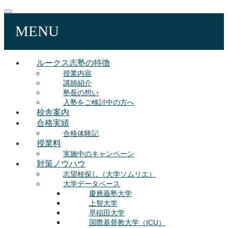
MENU
ルークス志塾の特徴
授業内容
講師紹介
塾長の想い
入塾をご検討中の方へ
校舎案内
合格実績
合格体験記
授業料
実施中のキャンペーン
対策ノウハウ
志望校探し（大学ソムリエ）
大学データベース
慶應義塾大学
上智大学
早稲田大学
国際基督教大学（ICU）