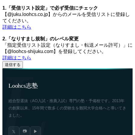
1.「受信リスト設定」で必ず受信にチェック
【@juku.loohcs.co.jp】からのメールを受信リストに登録し
てください。
詳細はこちら
2.「なりすまし規制」のレベル変更
「指定受信リスト設定（なりすまし・転送メール許可）」に
【@loohcs-shijuku.com】を登録してください。
詳細はこちら
Loohcs志塾
総合型選抜（AO入試・推薦入試）専門の塾・予備校です。2013年
の創業以来、15年間で数多くの受験生を難関大学合格へと導いてき
ました。
📷
▶
𝕏