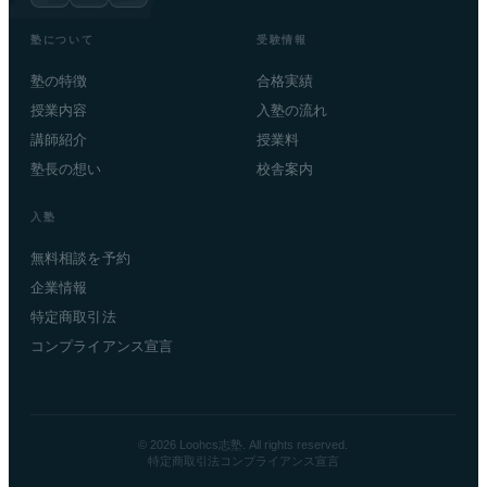
塾について
受験情報
塾の特徴
合格実績
授業内容
入塾の流れ
講師紹介
授業料
塾長の想い
校舎案内
入塾
無料相談を予約
企業情報
特定商取引法
コンプライアンス宣言
© 2026 Loohcs志塾. All rights reserved.
特定商取引法
コンプライアンス宣言