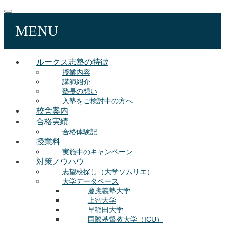
MENU
ルークス志塾の特徴
授業内容
講師紹介
塾長の想い
入塾をご検討中の方へ
校舎案内
合格実績
合格体験記
授業料
実施中のキャンペーン
対策ノウハウ
志望校探し（大学ソムリエ）
大学データベース
慶應義塾大学
上智大学
早稲田大学
国際基督教大学（ICU）