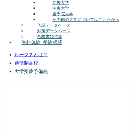
立教大学
中央大学
國學院大学
その他の大学についてはこちらから
入試データベース
対策データベース
合格書類特集
無料体験･受験相談
ルークスとは？
通信制高校
大学受験予備校
総合型選抜(AO入試･学校推薦選抜)対策の塾･予備校
ルークス志塾の特徴
授業内容
講師紹介
塾長の想い
入塾をご検討中の方へ
校舎案内