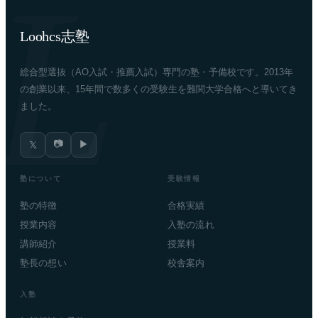
Loohcs志塾
総合型選抜（AO入試・推薦入試）専門の塾・予備校です。2013年
の創業以来、15年間で数多くの受験生を難関大学合格へと導いてき
ました。
📷
▶
𝕏
塾について
受験情報
塾の特徴
合格実績
授業内容
入塾の流れ
講師紹介
授業料
塾長の想い
校舎案内
入塾