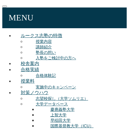
MENU
ルークス志塾の特徴
授業内容
講師紹介
塾長の想い
入塾をご検討中の方へ
校舎案内
合格実績
合格体験記
授業料
実施中のキャンペーン
対策ノウハウ
志望校探し（大学ソムリエ）
大学データベース
慶應義塾大学
上智大学
早稲田大学
国際基督教大学（ICU）