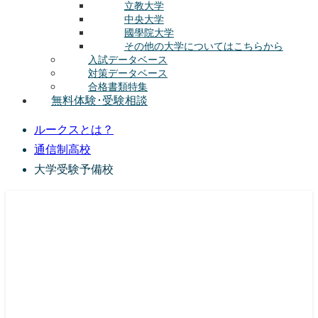
立教大学
中央大学
國學院大学
その他の大学についてはこちらから
入試データベース
対策データベース
合格書類特集
無料体験･受験相談
ルークスとは？
通信制高校
大学受験予備校
総合型選抜(AO入試･学校推薦選抜)対策の塾･予備校
ルークス志塾の特徴
授業内容
講師紹介
塾長の想い
入塾をご検討中の方へ
校舎案内