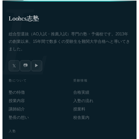
Loohcs志塾
総合型選抜（AO入試・推薦入試）専門の塾・予備校です。2013年
の創業以来、15年間で数多くの受験生を難関大学合格へと導いてき
ました。
📷
▶
𝕏
塾について
受験情報
塾の特徴
合格実績
授業内容
入塾の流れ
講師紹介
授業料
塾長の想い
校舎案内
入塾