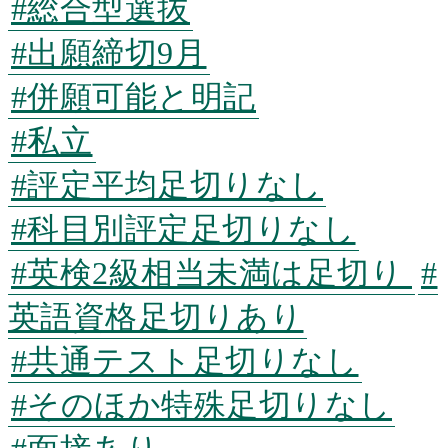
#総合型選抜
#出願締切9月
#併願可能と明記
#私立
#評定平均足切りなし
#科目別評定足切りなし
#英検2級相当未満は足切り
#
英語資格足切りあり
#共通テスト足切りなし
#そのほか特殊足切りなし