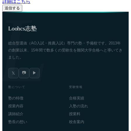
詳細はこちら
Loohcs志塾
総合型選抜（AO入試・推薦入試）専門の塾・予備校です。2013年
の創業以来、15年間で数多くの受験生を難関大学合格へと導いてき
ました。
📷
▶
𝕏
塾について
受験情報
塾の特徴
合格実績
授業内容
入塾の流れ
講師紹介
授業料
塾長の想い
校舎案内