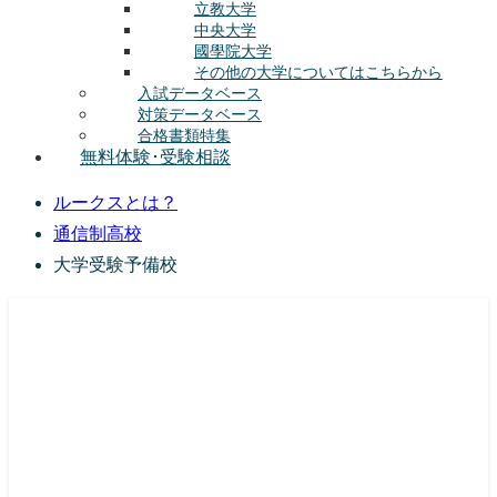
立教大学
中央大学
國學院大学
その他の大学についてはこちらから
入試データベース
対策データベース
合格書類特集
無料体験･受験相談
ルークスとは？
通信制高校
大学受験予備校
総合型選抜(AO入試･学校推薦選抜)対策の塾･予備校
ルークス志塾の特徴
授業内容
講師紹介
塾長の想い
入塾をご検討中の方へ
校舎案内