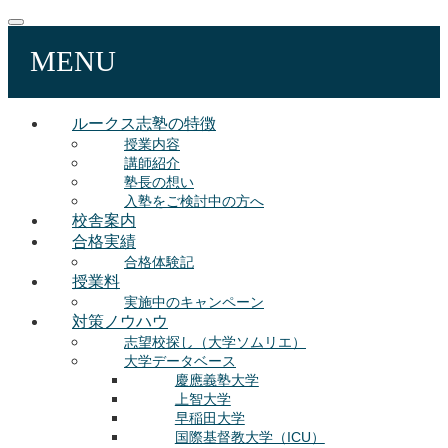
MENU
ルークス志塾の特徴
授業内容
講師紹介
塾長の想い
入塾をご検討中の方へ
校舎案内
合格実績
合格体験記
授業料
実施中のキャンペーン
対策ノウハウ
志望校探し（大学ソムリエ）
大学データベース
慶應義塾大学
上智大学
早稲田大学
国際基督教大学（ICU）