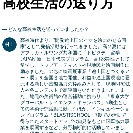
高校生活の送り方
どんな高校生活を送っていましたか？
高校時代より、”開発途上国のイマを絵にのせる画
家”として発信活動を行ってきました。高２夏には
アフリカ・ルワンダ共和国に「トビタテ！留学
JAPAN 新・日本代表プログラム」高校8期生として
留学し、トップアーティストや現地民と絵画制作に
励みました。のちに絵画展事業「途上国とつくるア
ート展」を全国各地で開催。利益を途上国現地に還
元する新しい国際協力の枠組みとして、現地NPO法
人や各コンテストで高評価をいただきました。ま
た、地元の美術館の運営補助に携わり、「東京大学
グローバル・サイエンス・キャンパス」5期生とし
ての学術研究活動に勤しむほか、インキュベーショ
ンプログラム「BLAST!SCHOOL」7期での活動で
得られたスタートアップの知見をもとに国際協力事
業を展開するなど、分野横断的に活動していまし