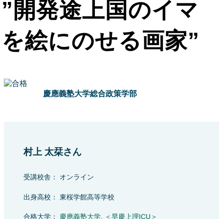
”開発途上国のイマ
を絵にのせる画家”
慶應義塾大学総合政策学部
村上 太栞さん
受講校舎： オンライン
出身高校： 東桜学館高等学校
合格大学：
慶應義塾大学
,
＜早慶上理ICU＞