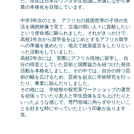
た。現在は日本ルワンダ学生会議に所属しながら事
業の本格化を目指しています。
中学3年次のとき、アフリカの貧困世帯の子供の生
活を偶然映像で見て、立場の弱い人々に貢献したい
という使命感に駆られました。それがきっかけで、
高校1年次から奨学金をはじめとするアフリカ留学
への準備を進めたり、地元で政策提言をしたりとい
った活動をしていました。
高校2年次には、実際にアフリカ現地に留学し、自
分の得意としていた芸術と国際協力を紐づけた発信
活動を本格化しました。その中では、自分の持つ芸
術の幅を広げるため、芸術を起点に学術研究を行っ
たり、事業に励んだりしました。
その他には、学校祭や探究系ワークショップの運営
を頑張っていたり友人と学生団体を立ち上げたりと
いったような感じで、専門領域に拘らずやりたいこ
とを好きな時にやっていたという印象があります
笑。