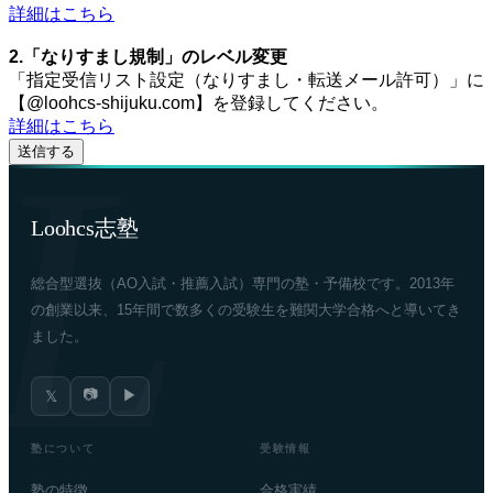
詳細はこちら
2.「なりすまし規制」のレベル変更
「指定受信リスト設定（なりすまし・転送メール許可）」に
【@loohcs-shijuku.com】を登録してください。
詳細はこちら
Loohcs志塾
総合型選抜（AO入試・推薦入試）専門の塾・予備校です。2013年
の創業以来、15年間で数多くの受験生を難関大学合格へと導いてき
ました。
📷
▶
𝕏
塾について
受験情報
塾の特徴
合格実績