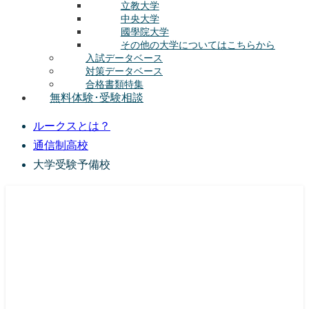
立教大学
中央大学
國學院大学
その他の大学についてはこちらから
入試データベース
対策データベース
合格書類特集
無料体験･受験相談
ルークスとは？
通信制高校
大学受験予備校
総合型選抜(AO入試･学校推薦選抜)対策の塾･予備校
ルークス志塾の特徴
授業内容
講師紹介
塾長の想い
入塾をご検討中の方へ
校舎案内