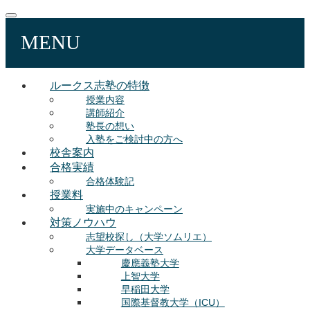
MENU
ルークス志塾の特徴
授業内容
講師紹介
塾長の想い
入塾をご検討中の方へ
校舎案内
合格実績
合格体験記
授業料
実施中のキャンペーン
対策ノウハウ
志望校探し（大学ソムリエ）
大学データベース
慶應義塾大学
上智大学
早稲田大学
国際基督教大学（ICU）