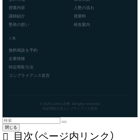
授業内容
入塾の流れ
講師紹介
授業料
塾長の想い
校舎案内
入塾
無料相談を予約
企業情報
特定商取引法
コンプライアンス宣言
© 2026 Loohcs志塾. All rights reserved.
特定商取引法
コンプライアンス宣言
閉じる
目次（ページ内リンク）