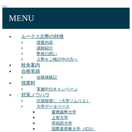
MENU
ルークス志塾の特徴
授業内容
講師紹介
塾長の想い
入塾をご検討中の方へ
校舎案内
合格実績
合格体験記
授業料
実施中のキャンペーン
対策ノウハウ
志望校探し（大学ソムリエ）
大学データベース
慶應義塾大学
上智大学
早稲田大学
国際基督教大学（ICU）