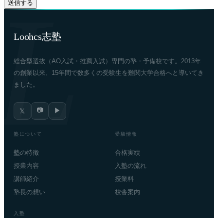
Loohcs志塾
総合型選抜（AO入試・推薦入試）専門の塾・予備校です。2013年
の創業以来、15年間で数多くの受験生を難関大学合格へと導いてき
ました。
📷
▶
𝕏
塾について
受験情報
塾の特徴
合格実績
授業内容
入塾の流れ
講師紹介
授業料
塾長の想い
校舎案内
入塾