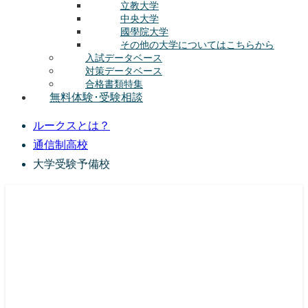
立教大学
中央大学
國學院大学
その他の大学についてはこちらから
入試データベース
対策データベース
合格書類特集
無料体験･受験相談
ルークスとは？
通信制高校
大学受験予備校
総合型選抜(AO入試･学校推薦選抜)対策の塾･予備校
ルークス志塾の特徴
授業内容
講師紹介
塾長の想い
入塾をご検討中の方へ
校舎案内