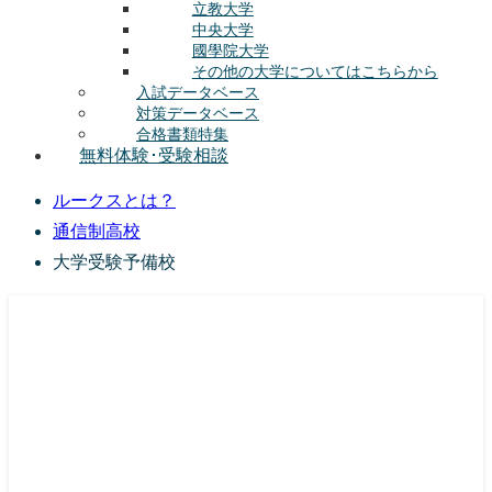
立教大学
中央大学
國學院大学
その他の大学についてはこちらから
入試データベース
対策データベース
合格書類特集
無料体験･受験相談
ルークスとは？
通信制高校
大学受験予備校
総合型選抜(AO入試･学校推薦選抜)対策の塾･予備校
ルークス志塾の特徴
授業内容
講師紹介
塾長の想い
入塾をご検討中の方へ
校舎案内