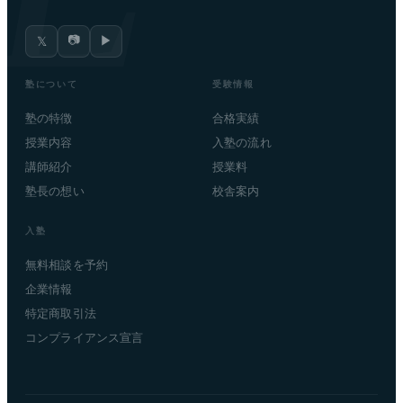
📷
▶
𝕏
塾について
受験情報
塾の特徴
合格実績
授業内容
入塾の流れ
講師紹介
授業料
塾長の想い
校舎案内
入塾
無料相談を予約
企業情報
特定商取引法
コンプライアンス宣言