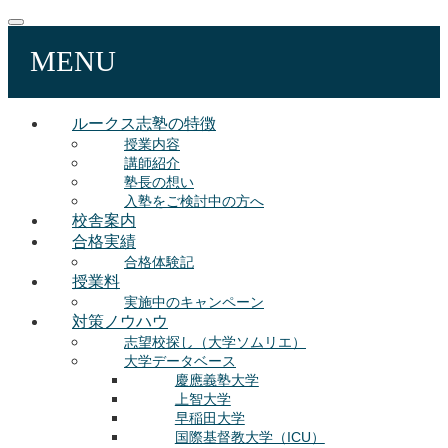
MENU
ルークス志塾の特徴
授業内容
講師紹介
塾長の想い
入塾をご検討中の方へ
校舎案内
合格実績
合格体験記
授業料
実施中のキャンペーン
対策ノウハウ
志望校探し（大学ソムリエ）
大学データベース
慶應義塾大学
上智大学
早稲田大学
国際基督教大学（ICU）