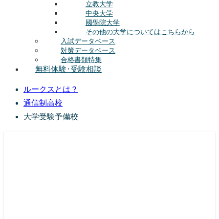
立教大学
中央大学
國學院大学
その他の大学についてはこちらから
入試データベース
対策データベース
合格書類特集
無料体験･受験相談
ルークスとは？
通信制高校
大学受験予備校
総合型選抜(AO入試･学校推薦選抜)対策の塾･予備校
ルークス志塾の特徴
授業内容
講師紹介
塾長の想い
入塾をご検討中の方へ
校舎案内