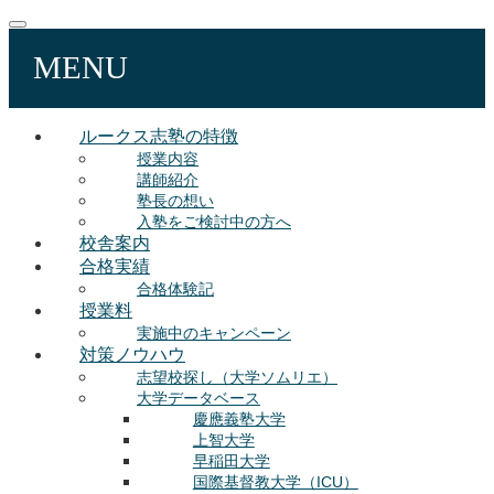
MENU
ルークス志塾の特徴
授業内容
講師紹介
塾長の想い
入塾をご検討中の方へ
校舎案内
合格実績
合格体験記
授業料
実施中のキャンペーン
対策ノウハウ
志望校探し（大学ソムリエ）
大学データベース
慶應義塾大学
上智大学
早稲田大学
国際基督教大学（ICU）