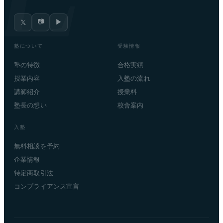
📷
▶
𝕏
塾について
受験情報
塾の特徴
合格実績
授業内容
入塾の流れ
講師紹介
授業料
塾長の想い
校舎案内
入塾
無料相談を予約
企業情報
特定商取引法
コンプライアンス宣言