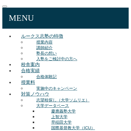
MENU
ルークス志塾の特徴
授業内容
講師紹介
塾長の想い
入塾をご検討中の方へ
校舎案内
合格実績
合格体験記
授業料
実施中のキャンペーン
対策ノウハウ
志望校探し（大学ソムリエ）
大学データベース
慶應義塾大学
上智大学
早稲田大学
国際基督教大学（ICU）