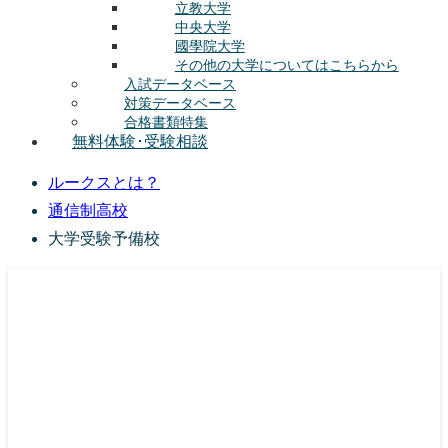
立教大学
中央大学
國學院大学
その他の大学についてはこちらから
入試データベース
対策データベース
合格書類特集
無料体験･受験相談
ルークスとは？
通信制高校
大学受験予備校
総合型選抜(AO入試･学校推薦選抜)対策の塾･予備校
ルークス志塾の特徴
授業内容
講師紹介
塾長の想い
入塾をご検討中の方へ
校舎案内