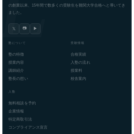
の創業以来、15年間で数多くの受験生を難関大学合格へと導いてき
ました。
📷
▶
𝕏
塾について
受験情報
塾の特徴
合格実績
授業内容
入塾の流れ
講師紹介
授業料
塾長の想い
校舎案内
入塾
無料相談を予約
企業情報
特定商取引法
コンプライアンス宣言