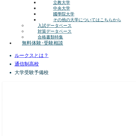
立教大学
中央大学
國學院大学
その他の大学についてはこちらから
入試データベース
対策データベース
合格書類特集
無料体験･受験相談
ルークスとは？
通信制高校
大学受験予備校
総合型選抜(AO入試･学校推薦選抜)対策の塾･予備校