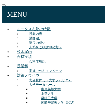
MENU
ルークス志塾の特徴
授業内容
講師紹介
塾長の想い
入塾をご検討中の方へ
校舎案内
合格実績
合格体験記
授業料
実施中のキャンペーン
対策ノウハウ
志望校探し（大学ソムリエ）
大学データベース
慶應義塾大学
上智大学
早稲田大学
国際基督教大学（ICU）