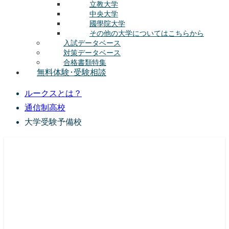
立教大学
中央大学
國學院大学
その他の大学についてはこちらから
入試データベース
対策データベース
合格書類特集
無料体験･受験相談
ルークスとは？
通信制高校
大学受験予備校
総合型選抜(AO入試･学校推薦選抜)対策の塾･予備校
ルークス志塾の特徴
授業内容
講師紹介
塾長の想い
入塾をご検討中の方へ
校舎案内