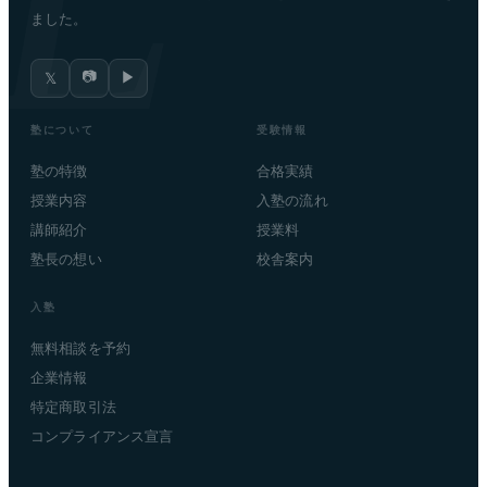
ました。
📷
▶
𝕏
塾について
受験情報
塾の特徴
合格実績
授業内容
入塾の流れ
講師紹介
授業料
塾長の想い
校舎案内
入塾
無料相談を予約
企業情報
特定商取引法
コンプライアンス宣言