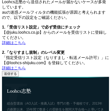
Loohcs志塾から送信されたメールが届かないケースが多発
しています。
auの迷惑メールフィルタの機能拡張が原因と考えられます
ので、以下の設定をご確認ください。
1.「受信リスト設定」で必ず受信にチェック
【@juku.loohcs.co.jp】からのメールを受信リストに登録し
てください。
詳細はこちら
2.「なりすまし規制」のレベル変更
「指定受信リスト設定（なりすまし・転送メール許可）」に
【@loohcs-shijuku.com】を登録してください。
詳細はこちら
Loohcs志塾
総合型選抜（AO入試・推薦入試）専門の塾・予備校です。2013年
の創業以来、15年間で数多くの受験生を難関大学合格へと導いてき