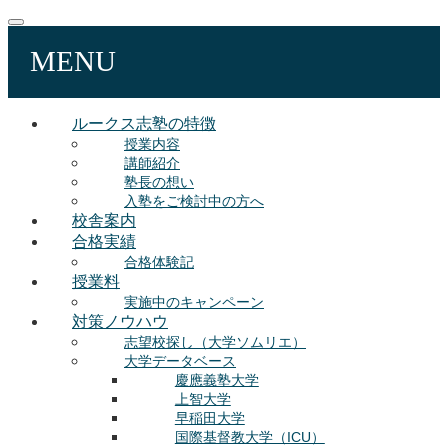
MENU
ルークス志塾の特徴
授業内容
講師紹介
塾長の想い
入塾をご検討中の方へ
校舎案内
合格実績
合格体験記
授業料
実施中のキャンペーン
対策ノウハウ
志望校探し（大学ソムリエ）
大学データベース
慶應義塾大学
上智大学
早稲田大学
国際基督教大学（ICU）