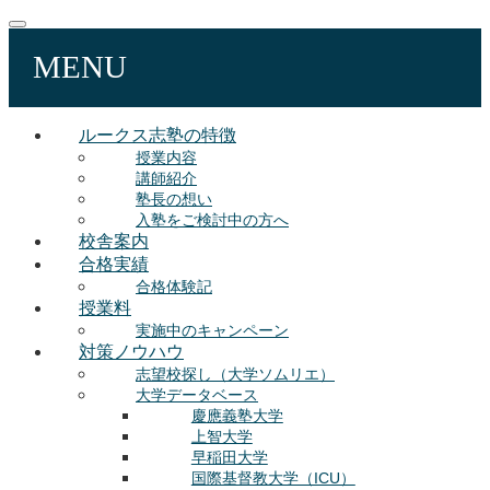
MENU
ルークス志塾の特徴
授業内容
講師紹介
塾長の想い
入塾をご検討中の方へ
校舎案内
合格実績
合格体験記
授業料
実施中のキャンペーン
対策ノウハウ
志望校探し（大学ソムリエ）
大学データベース
慶應義塾大学
上智大学
早稲田大学
国際基督教大学（ICU）