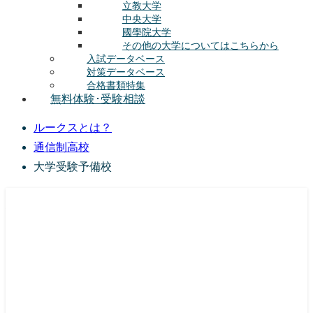
立教大学
中央大学
國學院大学
その他の大学についてはこちらから
入試データベース
対策データベース
合格書類特集
無料体験･受験相談
ルークスとは？
通信制高校
大学受験予備校
総合型選抜(AO入試･学校推薦選抜)対策の塾･予備校
ルークス志塾の特徴
授業内容
講師紹介
塾長の想い
入塾をご検討中の方へ
校舎案内